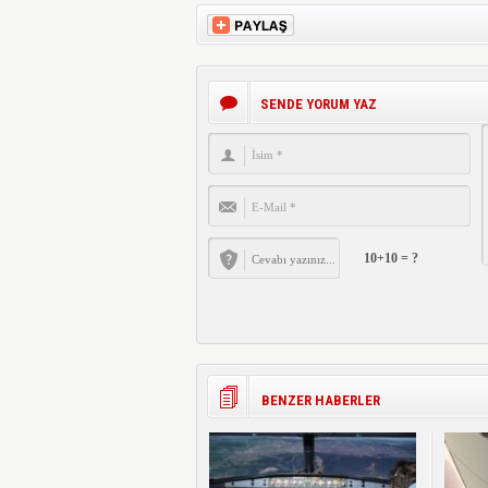
SENDE YORUM YAZ
10+10 = ?
BENZER HABERLER