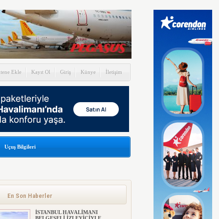
itene Ekle
Kayıt Ol
Giriş
Künye
İletişim
Uçuş Bilgileri
En Son Haberler
İSTANBUL HAVALİMANI
BELGESELİ İZLEYİCİYLE