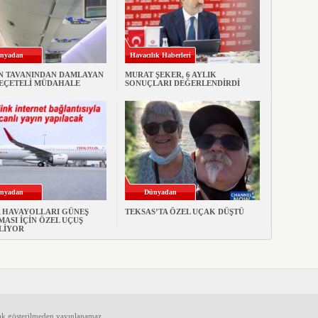
nyadan
Havacılık Haberleri
N TAVANINDAN DAMLAYAN
MURAT ŞEKER, 6 AYLIK
PEÇETELİ MÜDAHALE
SONUÇLARI DEĞERLENDİRDİ
nyadan
Dünyadan
A HAVAYOLLARI GÜNEŞ
TEKSAS’TA ÖZEL UÇAK DÜŞTÜ
ASI İÇİN ÖZEL UÇUŞ
LİYOR
ak gösterilmeden yayınlanamaz.