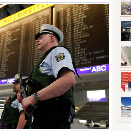
UÇAĞI KAZA KRIMA UĞRADI