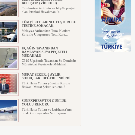
BULUŞTU! (VİDEOLU)
Cumhuriyet tarihinin en büyük projesi
olan İstanbul Havalimanı’nı...
TÜM PİLOTLARINI UYUŞTURUCU
TESTİNE SOKACAK
Malaysia Airlines'tan Tüm Pilotlara
Zorunlu Uyuşturucu Testi Kara...
UÇAĞIN TAVANINDAN
DAMLAYAN SUYA PEÇETELİ
MÜDAHALE
C919 Uçağında Tavandan Su Damladı:
Mürettebat Peçetelerle Müdahal...
MURAT ŞEKER, 6 AYLIK
SONUÇLARI DEĞERLENDİRDİ
Türk Hava Yolları yönetim Kurulu
Başkanı Murat Şeker, şirketin 2....
SUNEXPRESS’TEN GÜNLÜK
YOLCU REKORU!
Türk Hava Yolları ve Lufthansa’nın
ortak kuruluşu olan SunExpress...
IBERYA HAVAYOLLARI GÜNEŞ
TUTULMASI İÇİN ÖZEL UÇUŞ
DÜZENLİYOR