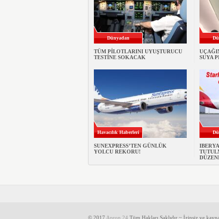
Dünyadan
Dü
TÜM PİLOTLARINI UYUŞTURUCU
UÇAĞI
TESTİNE SOKACAK
SUYA 
Havacılık Haberleri
Dü
SUNEXPRESS’TEN GÜNLÜK
IBERY
YOLCU REKORU!
TUTULM
DÜZEN
© 2017
Apron 24
Tüm Hakları Saklıdır ~ İzinsiz ve kayn