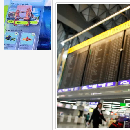
AYJET’E AİT EĞİTİM 