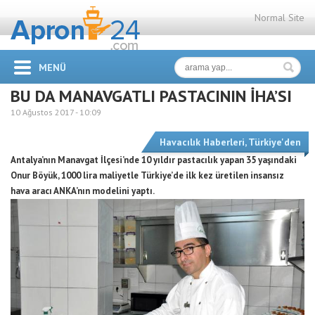
Normal Site
MENÜ
BU DA MANAVGATLI PASTACININ İHA’SI
10 Ağustos 2017 -
10:09
Havacılık Haberleri
,
Türkiye'den
Antalya’nın Manavgat İlçesi’nde 10 yıldır pastacılık yapan 35 yaşındaki
Onur Böyük, 1000 lira maliyetle Türkiye’de ilk kez üretilen insansız
hava aracı ANKA’nın modelini yaptı.