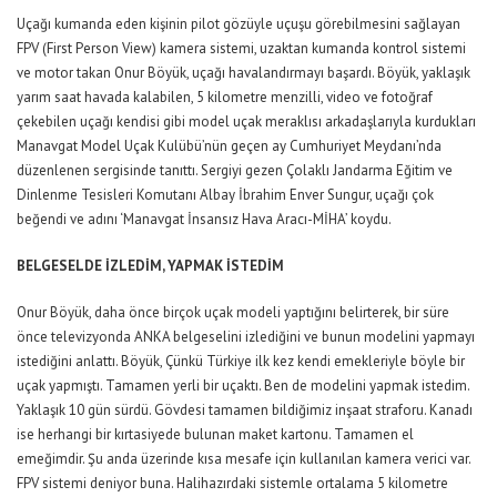
Uçağı kumanda eden kişinin pilot gözüyle uçuşu görebilmesini sağlayan
FPV (First Person View) kamera sistemi, uzaktan kumanda kontrol sistemi
ve motor takan Onur Böyük, uçağı havalandırmayı başardı. Böyük, yaklaşık
yarım saat havada kalabilen, 5 kilometre menzilli, video ve fotoğraf
çekebilen uçağı kendisi gibi model uçak meraklısı arkadaşlarıyla kurdukları
Manavgat Model Uçak Kulübü’nün geçen ay Cumhuriyet Meydanı’nda
düzenlenen sergisinde tanıttı. Sergiyi gezen Çolaklı Jandarma Eğitim ve
Dinlenme Tesisleri Komutanı Albay İbrahim Enver Sungur, uçağı çok
beğendi ve adını ‘Manavgat İnsansız Hava Aracı-MİHA’ koydu.
BELGESELDE İZLEDİM, YAPMAK İSTEDİM
Onur Böyük, daha önce birçok uçak modeli yaptığını belirterek, bir süre
önce televizyonda ANKA belgeselini izlediğini ve bunun modelini yapmayı
istediğini anlattı. Böyük, Çünkü Türkiye ilk kez kendi emekleriyle böyle bir
uçak yapmıştı. Tamamen yerli bir uçaktı. Ben de modelini yapmak istedim.
Yaklaşık 10 gün sürdü. Gövdesi tamamen bildiğimiz inşaat straforu. Kanadı
ise herhangi bir kırtasiyede bulunan maket kartonu. Tamamen el
emeğimdir. Şu anda üzerinde kısa mesafe için kullanılan kamera verici var.
FPV sistemi deniyor buna. Halihazırdaki sistemle ortalama 5 kilometre