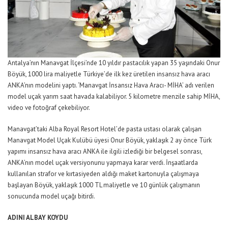
Antalya’nın Manavgat İlçesi’nde 10 yıldır pastacılık yapan 35 yaşındaki Onur
Böyük, 1000 lira maliyetle Türkiye’de ilk kez üretilen insansız hava aracı
ANKA’nın modelini yaptı. ‘Manavgat İnsansız Hava Aracı- MİHA’ adı verilen
model uçak yarım saat havada kalabiliyor. 5 kilometre menzile sahip MİHA,
video ve fotoğraf çekebiliyor.
Manavgat’taki Alba Royal Resort Hotel’de pasta ustası olarak çalışan
Manavgat Model Uçak Kulübü üyesi Onur Böyük, yaklaşık 2 ay önce Türk
yapımı insansız hava aracı ANKA ile ilgili izlediği bir belgesel sonrası,
ANKA’nın model uçak versiyonunu yapmaya karar verdi. İnşaatlarda
kullanılan strafor ve kırtasiyeden aldığı maket kartonuyla çalışmaya
başlayan Böyük, yaklaşık 1000 TL maliyetle ve 10 günlük çalışmanın
sonucunda model uçağı bitirdi.
ADINI ALBAY KOYDU