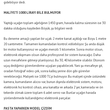
gidebiliyor dedi.
MALİYETİ 1000 LİRAYI BİLE BULMUYOR
Yaptığı uçağın toplam ağırlığının 1450 gram, havada kalma süresinin ise 30
dakika olduğunu kaydeden Böyük, şu bilgileri verdi
Bu deneme amaçlı yapılan bir uçak. 2 metre kanat açıklığı var. Boyu 1 metre
20 santimetre. Tamamen kumandadan kontrol edilebiliyor. Şu anda düşük
bir motor kullanıyoruz ve uçağın menzili 5 kilometre. Sonra motor olsun,
elektronik ekipmanı olsun daha profesyonel bir sistem kuracağız. Daha
uzun mesafelere gitmeyi planlıyoruz. Bu 30, 40 kilometre olabilir. Otonom
uçuş dediğimiz görevlendirme uçuşları yapabilecek. Yani şu mesafeye git,
oradan fotoğraf video çek, sonra kalkış yerine dön gibi görevler
verebileceğiz. Maliyeti ise 1000 TL’yi bulmuyor. Bu maliyet içinde üstündeki
kamera, kumandanın alıcısı var, bunun dışında elektronik sistem, motoru,
elektronik hız kontrol cihazı, ana kanatta ve arkada 2’şer, kamerada ve ön
tekerde olmak üzere toplam 6 adet servo var. Bunlar uçağın havada
yönlendirmede kullandığımız elektronik parçalar.
PASTA YAPARKEN MODEL ÇİZDİM