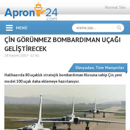
Normal Site
MENÜ
ÇİN GÖRÜNMEZ BOMBARDIMAN UÇAĞI
GELİŞTİRECEK
28 Kasım 2017 -
12:41
Dünyadan
,
Tüm Manşetler
Halihazırda 80 uçaklık stratejik bombardıman filosuna sahip Çin, yeni
model 100 uçak daha eklemeye hazırlanıyor.