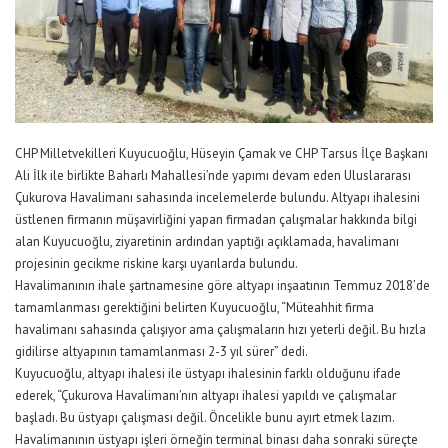
CHP Milletvekilleri Kuyucuoğlu, Hüseyin Çamak ve CHP Tarsus İlçe Başkanı
Ali İlk ile birlikte Baharlı Mahallesi’nde yapımı devam eden Uluslararası
Çukurova Havalimanı sahasında incelemelerde bulundu. Altyapı ihalesini
üstlenen firmanın müşavirliğini yapan firmadan çalışmalar hakkında bilgi
alan Kuyucuoğlu, ziyaretinin ardından yaptığı açıklamada, havalimanı
projesinin gecikme riskine karşı uyarılarda bulundu.
Havalimanının ihale şartnamesine göre altyapı inşaatının Temmuz 2018’de
tamamlanması gerektiğini belirten Kuyucuoğlu, “Müteahhit firma
havalimanı sahasında çalışıyor ama çalışmaların hızı yeterli değil. Bu hızla
gidilirse altyapının tamamlanması 2-3 yıl sürer” dedi.
Kuyucuoğlu, altyapı ihalesi ile üstyapı ihalesinin farklı olduğunu ifade
ederek, “Çukurova Havalimanı’nın altyapı ihalesi yapıldı ve çalışmalar
başladı. Bu üstyapı çalışması değil. Öncelikle bunu ayırt etmek lazım.
Havalimanının üstyapı işleri örneğin terminal binası daha sonraki süreçte