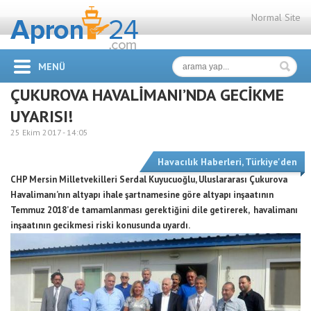
Normal Site
MENÜ
ÇUKUROVA HAVALİMANI’NDA GECİKME
UYARISI!
25 Ekim 2017 -
14:05
Havacılık Haberleri
,
Türkiye'den
CHP Mersin Milletvekilleri Serdal Kuyucuoğlu, Uluslararası Çukurova
Havalimanı’nın altyapı ihale şartnamesine göre altyapı inşaatının
Temmuz 2018’de tamamlanması gerektiğini dile getirerek, havalimanı
inşaatının gecikmesi riski konusunda uyardı.