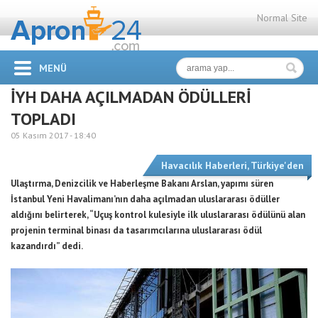
Normal Site
MENÜ
İYH DAHA AÇILMADAN ÖDÜLLERİ
TOPLADI
05 Kasım 2017 -
18:40
Havacılık Haberleri
,
Türkiye'den
Ulaştırma, Denizcilik ve Haberleşme Bakanı Arslan, yapımı süren
İstanbul Yeni Havalimanı’nın daha açılmadan uluslararası ödüller
aldığını belirterek, “Uçuş kontrol kulesiyle ilk uluslararası ödülünü alan
projenin terminal binası da tasarımcılarına uluslararası ödül
kazandırdı” dedi.