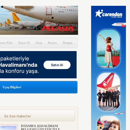
itene Ekle
Kayıt Ol
Giriş
Künye
İletişim
Uçuş Bilgileri
En Son Haberler
İSTANBUL HAVALİMANI
BELGESELİ İZLEYİCİYLE