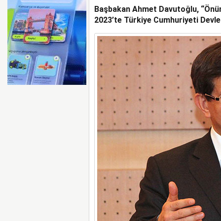
Başbakan Ahmet Davutoğlu, “Önümü
İGA, HAVALİMANI DENE
SAHİPLİĞİ YAPACAK
2023’te Türkiye Cumhuriyeti Devle