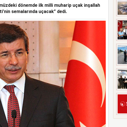
zdeki dönemde ilk milli muharip uçak inşallah
YİMİ ZİRVESİ’NE EV
ti’nin semalarında uçacak” dedi.