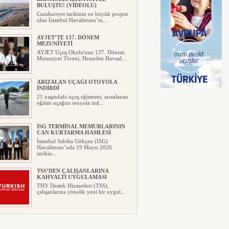
BULUŞTU! (VİDEOLU)
Cumhuriyet tarihinin en büyük projesi
olan İstanbul Havalimanı’nı...
AYJET’TE 137. DÖNEM
MEZUNİYETİ
AYJET Uçuş Okulu'nun 137. Dönem
Mezuniyet Töreni, Hezarfen Havaal...
ARIZALAN UÇAĞI OTOYOLA
İNDİRDİ
21 yaşındaki uçuş eğitmeni, arızalanan
eğitim uçağını otoyola ind...
İSG TERMİNAL MEMURLARININ
CAN KURTARMA HAMLESİ
İstanbul Sabiha Gökçen (ISG)
Havalimanı’nda 19 Mayıs 2026
tarihin...
TSS’DEN ÇALIŞANLARINA
KAHVALTI UYGULAMASI
THY Destek Hizmetleri (TSS),
çalışanlarına yönelik yeni bir uygul...
AJET’TEN YURT İÇİ
BİLETLERİNDE YÜZDE 30
İNDİRİM