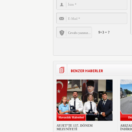
9+3 = ?
BENZER HABERLER
Havacılık Haberleri
Dü
AYJET’TE 137. DÖNEM
ARIZA
MEZUNİYETİ
İNDİRD