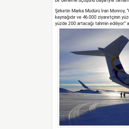
bir deneme uçuşunu başarıyla tamaml
Şirketin Marka Müdürü İran Monroy, “Çi
kaynağıdır ve 46.000 ziyaretçinin yüz
yüzde 200 artacağı tahmin ediliyor” a