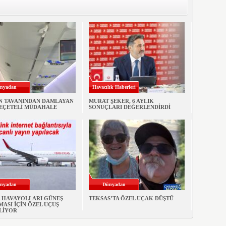
nyadan
Havacılık Haberleri
N TAVANINDAN DAMLAYAN
MURAT ŞEKER, 6 AYLIK
PEÇETELİ MÜDAHALE
SONUÇLARI DEĞERLENDİRDİ
nyadan
Dünyadan
A HAVAYOLLARI GÜNEŞ
TEKSAS’TA ÖZEL UÇAK DÜŞTÜ
ASI İÇİN ÖZEL UÇUŞ
LİYOR