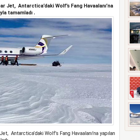
ar Jet, Antarctica’daki Wolf’s Fang Havaalanı’na
UÇAĞI KAZA KRIMA UĞRADI
yla tamamladı .
Jet, Antarctica’daki Wolf’s Fang Havaalanı’na yapılan