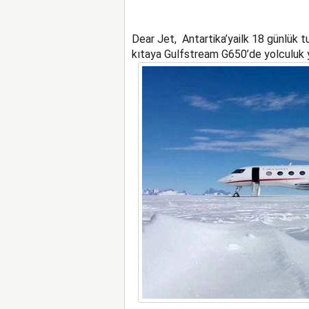
Dear Jet, Antartika’yailk 18 günlük t
kıtaya Gulfstream G650’de yolculuk y