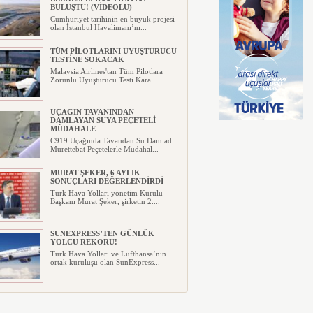
BULUŞTU! (VİDEOLU)
Cumhuriyet tarihinin en büyük projesi
olan İstanbul Havalimanı’nı...
TÜM PİLOTLARINI UYUŞTURUCU
TESTİNE SOKACAK
Malaysia Airlines'tan Tüm Pilotlara
Zorunlu Uyuşturucu Testi Kara...
UÇAĞIN TAVANINDAN
DAMLAYAN SUYA PEÇETELİ
MÜDAHALE
C919 Uçağında Tavandan Su Damladı:
Mürettebat Peçetelerle Müdahal...
MURAT ŞEKER, 6 AYLIK
SONUÇLARI DEĞERLENDİRDİ
Türk Hava Yolları yönetim Kurulu
Başkanı Murat Şeker, şirketin 2....
SUNEXPRESS’TEN GÜNLÜK
YOLCU REKORU!
Türk Hava Yolları ve Lufthansa’nın
ortak kuruluşu olan SunExpress...
IBERYA HAVAYOLLARI GÜNEŞ
TUTULMASI İÇİN ÖZEL UÇUŞ
DÜZENLİYOR