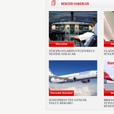
BENZER HABERLER
Dünyadan
Dü
TÜM PİLOTLARINI UYUŞTURUCU
UÇAĞI
TESTİNE SOKACAK
SUYA 
Havacılık Haberleri
Dü
SUNEXPRESS’TEN GÜNLÜK
IBERY
YOLCU REKORU!
TUTULM
DÜZEN