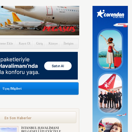
itene Ekle
Kayıt Ol
Giriş
Künye
İletişim
Uçuş Bilgileri
En Son Haberler
İSTANBUL HAVALİMANI
BELGESELİ İZLEYİCİYLE