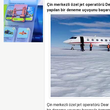
Çin merkezli özel jet operatörü De
AYJET’E AİT EĞİTİM 
yapılan bir deneme uçuşunu başarı
Çin merkezli özel jet operatörü Dear 