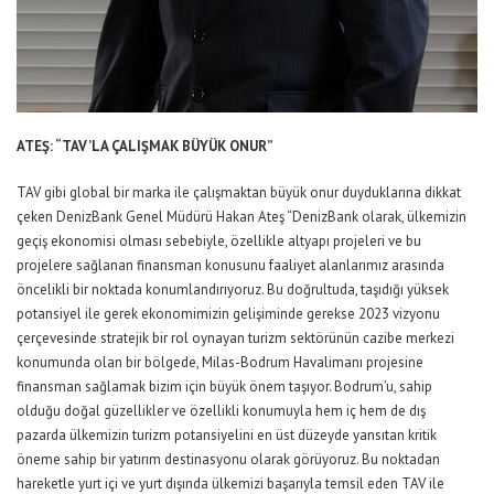
ATEŞ: “TAV’LA ÇALIŞMAK BÜYÜK ONUR”
TAV gibi global bir marka ile çalışmaktan büyük onur duyduklarına dikkat
çeken DenizBank Genel Müdürü Hakan Ateş “DenizBank olarak, ülkemizin
geçiş ekonomisi olması sebebiyle, özellikle altyapı projeleri ve bu
projelere sağlanan finansman konusunu faaliyet alanlarımız arasında
öncelikli bir noktada konumlandırıyoruz. Bu doğrultuda, taşıdığı yüksek
potansiyel ile gerek ekonomimizin gelişiminde gerekse 2023 vizyonu
çerçevesinde stratejik bir rol oynayan turizm sektörünün cazibe merkezi
konumunda olan bir bölgede, Milas-Bodrum Havalimanı projesine
finansman sağlamak bizim için büyük önem taşıyor. Bodrum’u, sahip
olduğu doğal güzellikler ve özellikli konumuyla hem iç hem de dış
pazarda ülkemizin turizm potansiyelini en üst düzeyde yansıtan kritik
öneme sahip bir yatırım destinasyonu olarak görüyoruz. Bu noktadan
hareketle yurt içi ve yurt dışında ülkemizi başarıyla temsil eden TAV ile