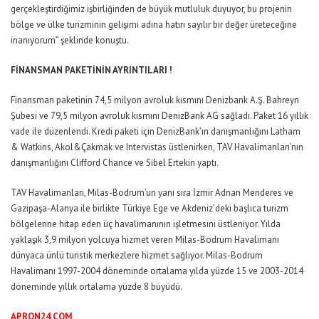
gerçekleştirdiğimiz işbirliğinden de büyük mutluluk duyuyor, bu projenin
bölge ve ülke turizminin gelişimi adına hatırı sayılır bir değer üreteceğine
inanıyorum” şeklinde konuştu.
FİNANSMAN PAKETİNİN AYRINTILARI !
Finansman paketinin 74,5 milyon avroluk kısmını Denizbank A.Ş. Bahreyn
Şubesi ve 79,5 milyon avroluk kısmını DenizBank AG sağladı. Paket 16 yıllık
vade ile düzenlendi. Kredi paketi için DenizBank’ın danışmanlığını Latham
& Watkins, Akol&Çakmak ve Intervistas üstlenirken, TAV Havalimanları’nın
danışmanlığını Clifford Chance ve Sibel Ertekin yaptı.
TAV Havalimanları, Milas-Bodrum’un yanı sıra İzmir Adnan Menderes ve
Gazipaşa-Alanya ile birlikte Türkiye Ege ve Akdeniz’deki başlıca turizm
bölgelerine hitap eden üç havalimanının işletmesini üstleniyor. Yılda
yaklaşık 3,9 milyon yolcuya hizmet veren Milas-Bodrum Havalimanı
dünyaca ünlü turistik merkezlere hizmet sağlıyor. Milas-Bodrum
Havalimanı 1997-2004 döneminde ortalama yılda yüzde 15 ve 2003-2014
döneminde yıllık ortalama yüzde 8 büyüdü.
APRON24.COM