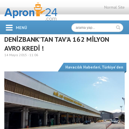
Normal Site
MENÜ
DENİZBANK’TAN TAV’A 162 MİLYON
AVRO KREDİ !
14 Mayıs 2015 -
11:06
Havacılık Haberleri
,
Türkiye'den