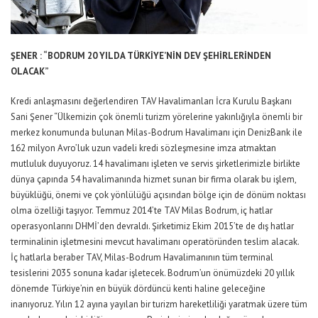
ŞENER : “BODRUM 20 YILDA TÜRKİYE’NİN DEV ŞEHİRLERİNDEN
OLACAK”
Kredi anlaşmasını değerlendiren TAV Havalimanları İcra Kurulu Başkanı
Sani Şener “Ülkemizin çok önemli turizm yörelerine yakınlığıyla önemli bir
merkez konumunda bulunan Milas-Bodrum Havalimanı için DenizBank ile
162 milyon Avro’luk uzun vadeli kredi sözleşmesine imza atmaktan
mutluluk duyuyoruz. 14 havalimanı işleten ve servis şirketlerimizle birlikte
dünya çapında 54 havalimanında hizmet sunan bir firma olarak bu işlem,
büyüklüğü, önemi ve çok yönlülüğü açısından bölge için de dönüm noktası
olma özelliği taşıyor. Temmuz 2014’te TAV Milas Bodrum, iç hatlar
operasyonlarını DHMİ’den devraldı. Şirketimiz Ekim 2015’te de dış hatlar
terminalinin işletmesini mevcut havalimanı operatöründen teslim alacak.
İç hatlarla beraber TAV, Milas-Bodrum Havalimanının tüm terminal
tesislerini 2035 sonuna kadar işletecek. Bodrum’un önümüzdeki 20 yıllık
dönemde Türkiye’nin en büyük dördüncü kenti haline geleceğine
inanıyoruz. Yılın 12 ayına yayılan bir turizm hareketliliği yaratmak üzere tüm