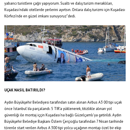
yabancı turistlere çağrı yapıyorum. Sualtı ve dalış turizm meraklıları,
Kuşadası’ndaki otellerde yerlerini ayırtsın. Onlara dalış turizmi için Kuşadası
Körfezi’nde en güzel imkanı sunuyoruz”dedi.
UÇAK NASIL BATIRILDI?
Aydın Büyükşehir Belediyesi tarafından satın alınan Airbus A3 00 tipi uçak
önce İstanbul’da parçalandı. 5 TIR’a yüklenerek, titizlikle alınan yol
güvenliği ile montaj iççin Kuşadası’na bağlı Güzelçamlı’ya getirildi. Aydın
Büyükşehir Belediye Başkanı Özlem Çerçioğlu tarafından 7 Nisan tarihinde
törenle start verilen Airbus A 300 tipi yolcu uçağının montajı özel bir ekip