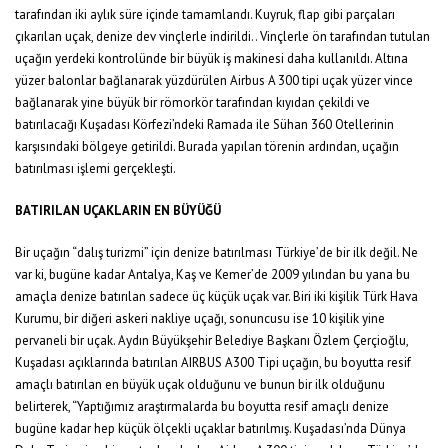
tarafından iki aylık süre içinde tamamlandı. Kuyruk, flap gibi parçaları
çıkarılan uçak, denize dev vinçlerle indirildi.. Vinçlerle ön tarafından tutulan
uçağın yerdeki kontrolünde bir büyük iş makinesi daha kullanıldı. Altına
yüzer balonlar bağlanarak yüzdürülen Airbus A 300 tipi uçak yüzer vince
bağlanarak yine büyük bir römorkör tarafından kıyıdan çekildi ve
batırılacağı Kuşadası Körfezi’ndeki Ramada ile Sühan 360 Otellerinin
karşısındaki bölgeye getirildi. Burada yapılan törenin ardından, uçağın
batırılması işlemi gerçekleşti.
BATIRILAN UÇAKLARIN EN BÜYÜĞÜ
Bir uçağın “dalış turizmi” için denize batırılması Türkiye’de bir ilk değil. Ne
var ki, bugüne kadar Antalya, Kaş ve Kemer’de 2009 yılından bu yana bu
amaçla denize batırılan sadece üç küçük uçak var. Biri iki kişilik Türk Hava
Kurumu, bir diğeri askeri nakliye uçağı, sonuncusu ise 10 kişilik yine
pervaneli bir uçak. Aydın Büyükşehir Belediye Başkanı Özlem Çerçioğlu,
Kuşadası açıklarında batırılan AIRBUS A300 Tipi uçağın, bu boyutta resif
amaçlı batırılan en büyük uçak olduğunu ve bunun bir ilk olduğunu
belirterek, “Yaptığımız araştırmalarda bu boyutta resif amaçlı denize
bugüne kadar hep küçük ölçekli uçaklar batırılmış. Kuşadası’nda Dünya