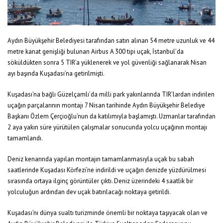
Aydın Büyükşehir Belediyesi tarafından satın alınan 54 metre uzunluk ve 44
metre kanat genişliği bulunan Airbus A 300 tipi uçak, İstanbul’da
söküldükten sonra 5 TIR’a yüklenerek ve yol güvenliği sağlanarak Nisan
ayı başında Kuşadası’na getirilmişti.
Kuşadası’na bağlı Güzelçamlı’da milli park yakınlarında TIR’lardan indirilen
uçağın parçalarının montajı 7 Nisan tarihinde Aydın Büyükşehir Belediye
Başkanı Özlem Çerçioğlu’nun da katılımıyla başlamıştı. Uzmanlar tarafından
2 aya yakın süre yürütülen çalışmalar sonucunda yolcu uçağının montajı
tamamlandı.
Deniz kenarında yapılan montajın tamamlanmasıyla uçak bu sabah
saatlerinde Kuşadası Körfezi’ne indirildi ve uçağın denizde yüzdürülmesi
sırasında ortaya ilginç görüntüler çıktı. Deniz üzerindeki 4 saatlik bir
yolculuğun ardından dev uçak batırılacağı noktaya getirildi.
Kuşadası’nı dünya sualtı turizminde önemli bir noktaya taşıyacak olan ve