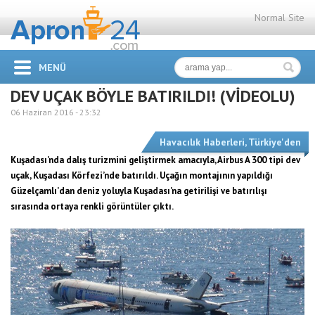
Normal Site
MENÜ
DEV UÇAK BÖYLE BATIRILDI! (VİDEOLU)
06 Haziran 2016 -
23:32
Havacılık Haberleri
,
Türkiye'den
Kuşadası’nda dalış turizmini geliştirmek amacıyla, Airbus A 300 tipi dev
uçak, Kuşadası Körfezi’nde batırıldı. Uçağın montajının yapıldığı
Güzelçamlı’dan deniz yoluyla Kuşadası’na getirilişi ve batırılışı
sırasında ortaya renkli görüntüler çıktı.