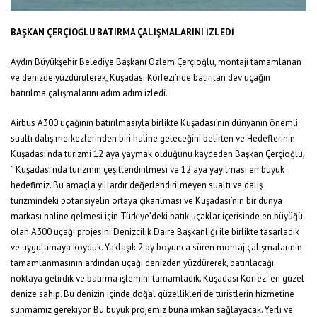
BAŞKAN ÇERÇİOĞLU BATIRMA ÇALIŞMALARINI İZLEDİ
Aydın Büyükşehir Belediye Başkanı Özlem Çerçioğlu, montajı tamamlanan
ve denizde yüzdürülerek, Kuşadası Körfezi’nde batırılan dev uçağın
batırılma çalışmalarını adım adım izledi.
Airbus A300 uçağının batırılmasıyla birlikte Kuşadası’nın dünyanın önemli
sualtı dalış merkezlerinden biri haline geleceğini belirten ve Hedeflerinin
Kuşadası’nda turizmi 12 aya yaymak olduğunu kaydeden Başkan Çerçioğlu,
” Kuşadası’nda turizmin çeşitlendirilmesi ve 12 aya yayılması en büyük
hedefimiz. Bu amaçla yıllardır değerlendirilmeyen sualtı ve dalış
turizmindeki potansiyelin ortaya çıkarılması ve Kuşadası’nın bir dünya
markası haline gelmesi için Türkiye’deki batık uçaklar içerisinde en büyüğü
olan A300 uçağı projesini Denizcilik Daire Başkanlığı ile birlikte tasarladık
ve uygulamaya koyduk. Yaklaşık 2 ay boyunca süren montaj çalışmalarının
tamamlanmasının ardından uçağı denizden yüzdürerek, batırılacağı
noktaya getirdik ve batırma işlemini tamamladık. Kuşadası Körfezi en güzel
denize sahip. Bu denizin içinde doğal güzellikleri de turistlerin hizmetine
sunmamız gerekiyor. Bu büyük projemiz buna imkan sağlayacak. Yerli ve