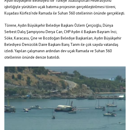
Aydın Büyükşehir Belediyesi ile Türkiye Sualtısporları Federasyonu
işbirliğiyle yürütülen uçak batırma projesinin gerçekleştirilmesi töreni,
Kuşadası Körfezi’nde Ramada ile Suhan 360 otellerinin önünde gerçekleşti.
Törene, Aydın Büyükşehir Belediye Başkanı Özlem Çerçioğlu, Dünya
Serbest Dalış Şampiyonu Derya Can, CHP Aydın il Başkanı Bayram İnci,
Söke, Karacasu, Çine ve Bozdoğan Belediye Başkanları, Aydın Büyükşehir
Belediyesi Denizcilik Daire Başkanı Barış Tarım ile çok sayıda vatandaş
izledi. Yapılan çalışmanın ardından dev uçak Ramada ve Suhan 360
otellerinin önünde denize batırıldı.