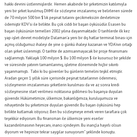
hakkı devrini üstlenmişlerdir. Hemen akabinde bir şirketimizin katılımıyla
yeni bir şirket kurulmuş DHMİ ile sözleşme imzalanmış ve belirlenen sürede
de 70 milyon 500 bin $’lık peşinat tutarını gecikmeksizin devletimize
ödemiştir KDV’si ile birlikte. Bu çok ciddi bir başarı öyküsüdür. Esasen bu
başarı öyküsünün temelleri 2002 yılına dayanmaktadır. O tarihlerde ilk kez
yap-işlet-devret modeliyle Dalaman’a yeni bir dış hatlar terminal binası için
açmış olduğumuz ihaleyi de yine o günkü ihaleyi kazanan ve YDA’nın ortağı
olan şirket üslenmişti. O tarihte de azımsanmayacak bir proje finansmanı
sağlanmıştı. Yaklaşık 100 milyon $. Bu 100 milyon $ ile kusursuz bir şekilde
ve süresinde yatırım tamamlanmış, işletme döneminde hiçbir sıkıntı
yaşanmamıştı. Tabii ki bu güvenler bu günlerin temelini teşkil etmiştir.
Aradan geçen 1 yıllık süre içerisinde peşinat tutarlarının ödenmesi,
sözleşmenin imzalanması şirketlerin kurulması da ve az sonra kredi
sözleşmesine start verilmesi noktasına gidilmesi bu başarıya duyulan
güvendir. Hükümetimize, ülkemize, bakanlığımıza, kuruluşumuza ve
nihayetinde bu şirketimize duyulan güvendir. Bu başarı öyküsünü hep
birlikte kutlamak istiyoruz. Ben bu sözleşmeye emek veren taraflara çok
teşekkür ediyorum. Bu finansman ile ülkemize yeni eserler
kazandırılmasının heyecanı, inancı içindeyim. Bu inançla hayırlı olsun
diyorum ve hepinize tekrar saygılar sunuyorum” şeklinde konuştu.