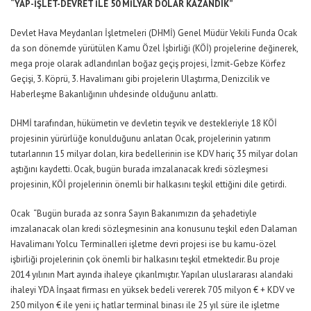
“YAP-İŞLET-DEVRET İLE 50 MİLYAR DOLAR KAZANDIK”
Devlet Hava Meydanları İşletmeleri (DHMİ) Genel Müdür Vekili Funda Ocak
da son dönemde yürütülen Kamu Özel İşbirliği (KÖİ) projelerine değinerek,
mega proje olarak adlandırılan boğaz geçiş projesi, İzmit-Gebze Körfez
Geçişi, 3. Köprü, 3. Havalimanı gibi projelerin Ulaştırma, Denizcilik ve
Haberleşme Bakanlığının uhdesinde olduğunu anlattı.
DHMİ tarafından, hükümetin ve devletin teşvik ve destekleriyle 18 KÖİ
projesinin yürürlüğe konulduğunu anlatan Ocak, projelerinin yatırım
tutarlarının 15 milyar doları, kira bedellerinin ise KDV hariç 35 milyar doları
aştığını kaydetti. Ocak, bugün burada imzalanacak kredi sözleşmesi
projesinin, KÖİ projelerinin önemli bir halkasını teşkil ettiğini dile getirdi.
Ocak “Bugün burada az sonra Sayın Bakanımızın da şehadetiyle
imzalanacak olan kredi sözleşmesinin ana konusunu teşkil eden Dalaman
Havalimanı Yolcu Terminalleri işletme devri projesi ise bu kamu-özel
işbirliği projelerinin çok önemli bir halkasını teşkil etmektedir. Bu proje
2014 yılının Mart ayında ihaleye çıkarılmıştır. Yapılan uluslararası alandaki
ihaleyi YDA İnşaat firması en yüksek bedeli vererek 705 milyon € + KDV ve
250 milyon € ile yeni iç hatlar terminal binası ile 25 yıl süre ile işletme