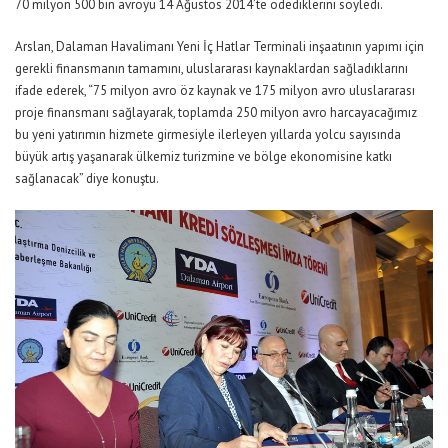
70 milyon 500 bin avroyu 14 Ağustos 2014’te ödediklerini söyledi.
Arslan, Dalaman Havalimanı Yeni İç Hatlar Terminali inşaatının yapımı için
gerekli finansmanın tamamını, uluslararası kaynaklardan sağladıklarını
ifade ederek, “75 milyon avro öz kaynak ve 175 milyon avro uluslararası
proje finansmanı sağlayarak, toplamda 250 milyon avro harcayacağımız
bu yeni yatırımın hizmete girmesiyle ilerleyen yıllarda yolcu sayısında
büyük artış yaşanarak ülkemiz turizmine ve bölge ekonomisine katkı
sağlanacak” diye konuştu.