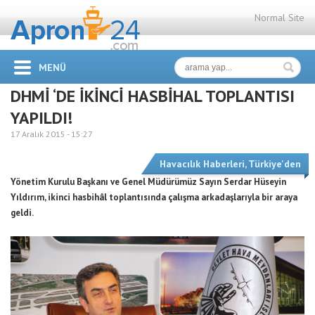
Normal Site
MENÜ
DHMİ ‘DE İKİNCİ HASBİHAL TOPLANTISI
YAPILDI!
17 Aralık 2015 -
15:27
Havacılık Haberleri
,
Türkiye'den
Yönetim Kurulu Başkanı ve Genel Müdürümüz Sayın Serdar Hüseyin
Yıldırım, ikinci hasbihâl toplantısında çalışma arkadaşlarıyla bir araya
geldi.