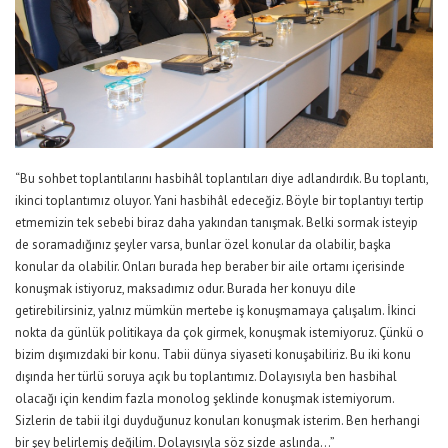
“Bu sohbet toplantılarını hasbihâl toplantıları diye adlandırdık. Bu toplantı,
ikinci toplantımız oluyor. Yani hasbihâl edeceğiz. Böyle bir toplantıyı tertip
etmemizin tek sebebi biraz daha yakından tanışmak. Belki sormak isteyip
de soramadığınız şeyler varsa, bunlar özel konular da olabilir, başka
konular da olabilir. Onları burada hep beraber bir aile ortamı içerisinde
konuşmak istiyoruz, maksadımız odur. Burada her konuyu dile
getirebilirsiniz, yalnız mümkün mertebe iş konuşmamaya çalışalım. İkinci
nokta da günlük politikaya da çok girmek, konuşmak istemiyoruz. Çünkü o
bizim dışımızdaki bir konu. Tabii dünya siyaseti konuşabiliriz. Bu iki konu
dışında her türlü soruya açık bu toplantımız. Dolayısıyla ben hasbihal
olacağı için kendim fazla monolog şeklinde konuşmak istemiyorum.
Sizlerin de tabii ilgi duyduğunuz konuları konuşmak isterim. Ben herhangi
bir şey belirlemiş değilim. Dolayısıyla söz sizde aslında…”