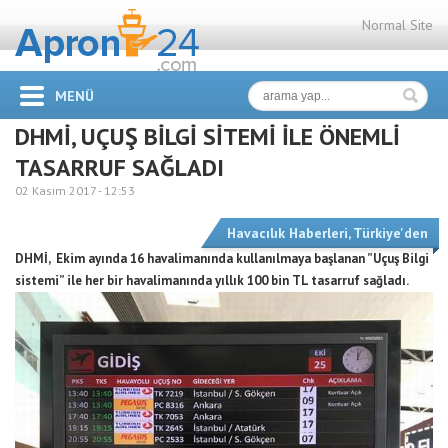
Normal Site
MENÜ
DHMİ, UÇUŞ BİLGİ SİTEMİ İLE ÖNEMLİ
TASARRUF SAĞLADI
02 Kasım 2017 -
12:53
Havacılık Haberleri
,
Türkiye'den
DHMİ, Ekim ayında 16 havalimanında kullanılmaya başlanan ”Uçuş Bilgi
sistemi” ile her bir havalimanında yıllık 100 bin TL tasarruf sağladı.