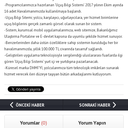
-Programcılarımızca hazırlanan ‘Uçuş Bilgi Sistemi’ 2017 yılının Ekim ayında
16 adet Havalimanımızda kullanılmaya başlandı.
-Uçuş Bilgi Sitemi; yolcu, karşılayıcı, uğurlayıcılara, yer hizmet birimlerine
uçuş bilgilerini gerçek zamanlı görsel olarak sunan bir sistem.
-Sistem, kurumsal mobil uygulamalarımıza, web sitemize, Bakanlığımız
Ulaştırma Portaline ve E-devlet kapsına da uyumlu şekilde hizmet sunuyor.
-Benzerlerinden daha üstün özelliklere sahip sistemin kurulduğu her bir
havalimanımızda, yıllık 100.000 TL civarında tasarruf sağlandı.
-Geliştirilen uygulama teknolojisiyle sergilendiği uluslararası fuarlarda ilgi
gören ‘Uçuş Bilgi Sistemi’ yurt içi ve yurtdışına pazarlanacak.
-Küresel marka DHMİ’Yİ, yolcularımıza tüm teknolojik imkânları sunarak
hizmet verecek ileri düzeye taşıyan bütün arkadaşlarımı kutluyorum.
ÖNCEKİ HABER
SONRAKİ HABER
Yorumlar
(0)
Yorum Yapın