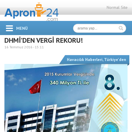
Normal Site
MENÜ
DHMİ’DEN VERGİ REKORU!
16 Temmuz 2016 -
15:11
Havacılık Haberleri
,
Türkiye'den