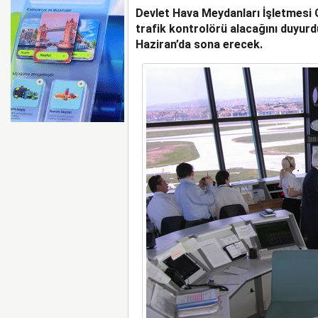
Devlet Hava Meydanları İşletmesi 
AYJET’E AİT EĞİTİM 
trafik kontrolörü alacağını duyurd
Haziran’da sona erecek.