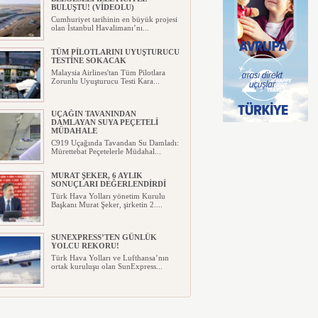
BULUŞTU! (VİDEOLU)
Cumhuriyet tarihinin en büyük projesi
olan İstanbul Havalimanı’nı...
TÜM PİLOTLARINI UYUŞTURUCU
TESTİNE SOKACAK
Malaysia Airlines'tan Tüm Pilotlara
Zorunlu Uyuşturucu Testi Kara...
UÇAĞIN TAVANINDAN
DAMLAYAN SUYA PEÇETELİ
MÜDAHALE
C919 Uçağında Tavandan Su Damladı:
Mürettebat Peçetelerle Müdahal...
MURAT ŞEKER, 6 AYLIK
SONUÇLARI DEĞERLENDİRDİ
Türk Hava Yolları yönetim Kurulu
Başkanı Murat Şeker, şirketin 2....
SUNEXPRESS’TEN GÜNLÜK
YOLCU REKORU!
Türk Hava Yolları ve Lufthansa’nın
ortak kuruluşu olan SunExpress...
IBERYA HAVAYOLLARI GÜNEŞ
TUTULMASI İÇİN ÖZEL UÇUŞ
DÜZENLİYOR