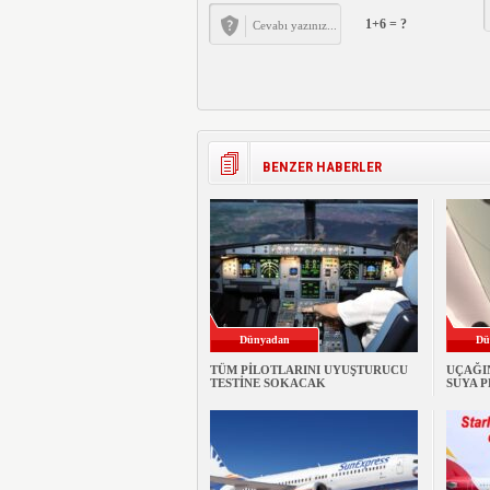
1+6 = ?
BENZER HABERLER
Dünyadan
Dü
TÜM PİLOTLARINI UYUŞTURUCU
UÇAĞI
TESTİNE SOKACAK
SUYA 