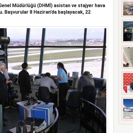
Genel Müdürlüğü (DHMİ) asistan ve stajyer hava
UÇAĞI KAZA KRIMA UĞRADI
u.
Başvurular 8 Haziran’da başlayacak, 22