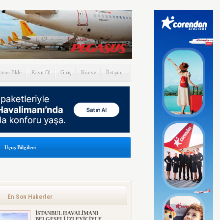
itene Ekle
Kayıt Ol
Giriş
Künye
İletişim
Uçuş Bilgileri
En Son Haberler
İSTANBUL HAVALİMANI
BELGESELİ İZLEYİCİYLE