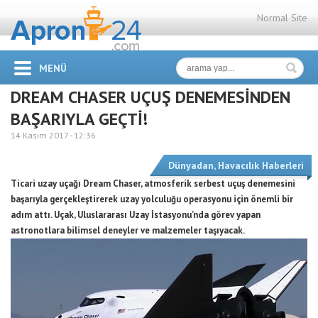
Normal Site
MENÜ
DREAM CHASER UÇUŞ DENEMESİNDEN
BAŞARIYLA GEÇTİ!
14 Kasım 2017 -
12:36
Dünyadan
,
Havacılık Haberleri
Ticari uzay uçağı Dream Chaser, atmosferik serbest uçuş denemesini
başarıyla gerçekleştirerek uzay yolculuğu operasyonu için önemli bir
adım attı. Uçak, Uluslararası Uzay İstasyonu’nda görev yapan
astronotlara bilimsel deneyler ve malzemeler taşıyacak.