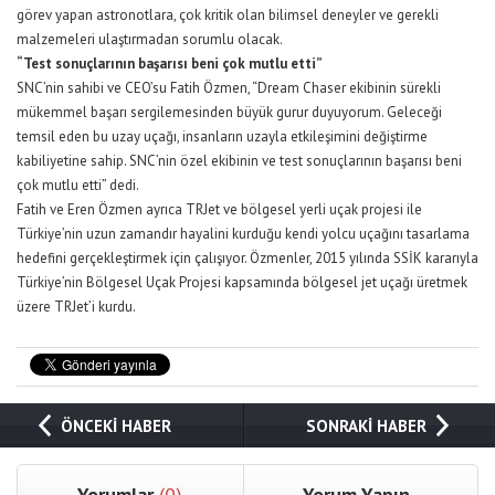
görev yapan astronotlara, çok kritik olan bilimsel deneyler ve gerekli
malzemeleri ulaştırmadan sorumlu olacak.
“Test sonuçlarının başarısı beni çok mutlu etti”
SNC’nin sahibi ve CEO’su Fatih Özmen, “Dream Chaser ekibinin sürekli
mükemmel başarı sergilemesinden büyük gurur duyuyorum. Geleceği
temsil eden bu uzay uçağı, insanların uzayla etkileşimini değiştirme
kabiliyetine sahip. SNC’nin özel ekibinin ve test sonuçlarının başarısı beni
çok mutlu etti” dedi.
Fatih ve Eren Özmen ayrıca TRJet ve bölgesel yerli uçak projesi ile
Türkiye’nin uzun zamandır hayalini kurduğu kendi yolcu uçağını tasarlama
hedefini gerçekleştirmek için çalışıyor. Özmenler, 2015 yılında SSİK kararıyla
Türkiye’nin Bölgesel Uçak Projesi kapsamında bölgesel jet uçağı üretmek
üzere TRJet’i kurdu.
ÖNCEKİ HABER
SONRAKİ HABER
Yorumlar
(0)
Yorum Yapın