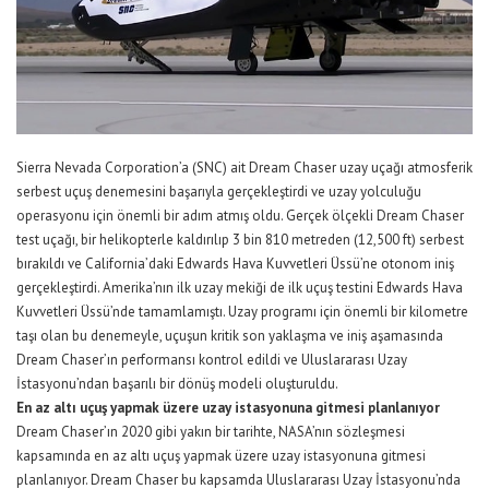
Sierra Nevada Corporation’a (SNC) ait Dream Chaser uzay uçağı atmosferik
serbest uçuş denemesini başarıyla gerçekleştirdi ve uzay yolculuğu
operasyonu için önemli bir adım atmış oldu. Gerçek ölçekli Dream Chaser
test uçağı, bir helikopterle kaldırılıp 3 bin 810 metreden (12,500 ft) serbest
bırakıldı ve California’daki Edwards Hava Kuvvetleri Üssü’ne otonom iniş
gerçekleştirdi. Amerika’nın ilk uzay mekiği de ilk uçuş testini Edwards Hava
Kuvvetleri Üssü’nde tamamlamıştı. Uzay programı için önemli bir kilometre
taşı olan bu denemeyle, uçuşun kritik son yaklaşma ve iniş aşamasında
Dream Chaser’ın performansı kontrol edildi ve Uluslararası Uzay
İstasyonu’ndan başarılı bir dönüş modeli oluşturuldu.
En az altı uçuş yapmak üzere uzay istasyonuna gitmesi planlanıyor
Dream Chaser’ın 2020 gibi yakın bir tarihte, NASA’nın sözleşmesi
kapsamında en az altı uçuş yapmak üzere uzay istasyonuna gitmesi
planlanıyor. Dream Chaser bu kapsamda Uluslararası Uzay İstasyonu’nda