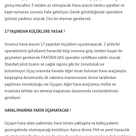
görüş mesafesi 3 milden az olmayacak. Hava aracını tanıtıcı işaretler ve
kayıt numarası zorunlu hale getiriliyor. Gerek görüldüğünde operatöre
(pilota) yardımcı olacak 2’nci bir eleman gerekecek.
17 YAŞINDAN KÜÇÜKLERE YASAK !
İnsansız hava aracını 17 yaşından küçükleri uçuramayacak. 2 yılda bir
operatörlerin (pilotların) havacılık bilgi sınavına girip, testten başarı ile
geçmeleri gerekecek. FAA’DEN UAS operatör sertifikası sahibi olacak.
Standart pilot lisansı ve sağlık raporu gibi bir zorunluluk ise
bulunmuyor. Uçuş sırasında havada diğer insan bulunan hava araçlarıyla
karşılaşma durumunda, ilk sakınma manevrasının drone tarafından
yapılması zorunluluğu var. Uçuşun, diğer hava araçlarına, mülke ve
insanlara tehlike arz etmeye başlaması durumunda sonlandırılması
gerekiyor.
HAVALİMANINA YAKIN UÇAMAYACAK !
Uçuşun hava alanı yakınında, hava limanı yaklaşma ve kalkış paterni
güzergahında olamayacağı belirtiliyor. Ayrıca drone, FAA ve yerel havacılık