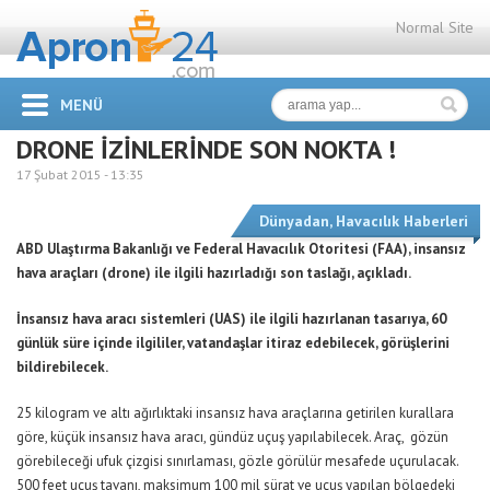
Normal Site
MENÜ
DRONE İZİNLERİNDE SON NOKTA !
17 Şubat 2015 -
13:35
Dünyadan
,
Havacılık Haberleri
ABD Ulaştırma Bakanlığı ve Federal Havacılık Otoritesi (FAA), insansız
hava araçları (drone) ile ilgili hazırladığı son taslağı, açıkladı.
İnsansız hava aracı sistemleri (UAS) ile ilgili hazırlanan tasarıya, 60
günlük süre içinde ilgililer, vatandaşlar itiraz edebilecek, görüşlerini
bildirebilecek.
25 kilogram ve altı ağırlıktaki insansız hava araçlarına getirilen kurallara
göre, küçük insansız hava aracı, gündüz uçuş yapılabilecek. Araç, gözün
görebileceği ufuk çizgisi sınırlaması, gözle görülür mesafede uçurulacak.
500 feet uçuş tavanı, maksimum 100 mil sürat ve uçuş yapılan bölgedeki