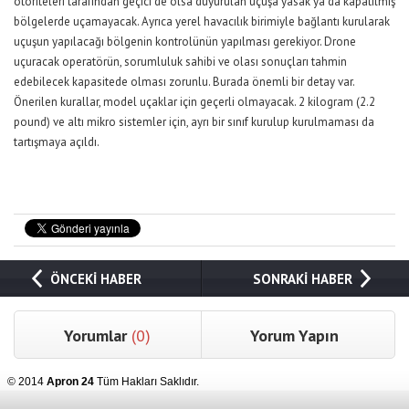
otoriteleri tarafından geçici de olsa duyurulan uçuşa yasak ya da kapatılmış
bölgelerde uçamayacak. Ayrıca yerel havacılık birimiyle bağlantı kurularak
uçuşun yapılacağı bölgenin kontrolünün yapılması gerekiyor. Drone
uçuracak operatörün, sorumluluk sahibi ve olası sonuçları tahmin
edebilecek kapasitede olması zorunlu. Burada önemli bir detay var.
Önerilen kurallar, model uçaklar için geçerli olmayacak. 2 kilogram (2.2
pound) ve altı mikro sistemler için, ayrı bir sınıf kurulup kurulmaması da
tartışmaya açıldı.
ÖNCEKİ HABER
SONRAKİ HABER
Yorumlar
(0)
Yorum Yapın
© 2014
Apron 24
Tüm Hakları Saklıdır.