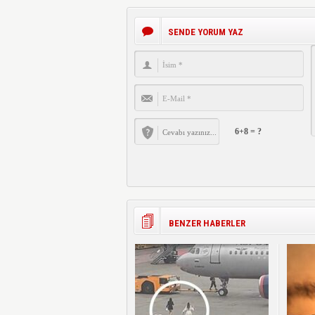
SENDE YORUM YAZ
6+8 = ?
BENZER HABERLER