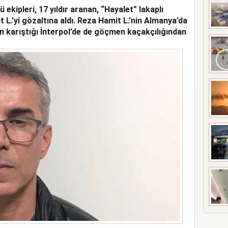
ekipleri, 17 yıldır aranan, “Hayalet” lakaplı
ORTAKLIĞINI 2033’E
 L.’yi gözaltına aldı. Reza Hamit L.’nin Almanya’da
n karıştığı İnterpol’de de göçmen kaçakçılığından