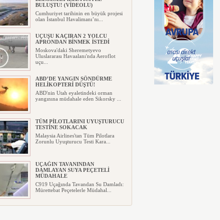
BULUŞTU! (VİDEOLU)
Cumhuriyet tarihinin en büyük projesi
olan İstanbul Havalimanı’nı...
UÇUŞU KAÇIRAN 2 YOLCU
APRONDAN BİNMEK İSTEDİ
Moskova'daki Sheremetyevo
Uluslararası Havaalanı'nda Aeroflot
uçu...
ABD’DE YANGIN SÖNDÜRME
HELİKOPTERİ DÜŞTÜ!
ABD'nin Utah eyaletindeki orman
yangınına müdahale eden Sikorsky ...
TÜM PİLOTLARINI UYUŞTURUCU
TESTİNE SOKACAK
Malaysia Airlines'tan Tüm Pilotlara
Zorunlu Uyuşturucu Testi Kara...
UÇAĞIN TAVANINDAN
DAMLAYAN SUYA PEÇETELİ
MÜDAHALE
C919 Uçağında Tavandan Su Damladı:
Mürettebat Peçetelerle Müdahal...
MURAT ŞEKER, 6 AYLIK
SONUÇLARI DEĞERLENDİRDİ