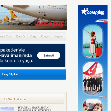
itene Ekle
Kayıt Ol
Giriş
Künye
İletişim
Uçuş Bilgileri
En Son Haberler
İSTANBUL HAVALİMANI
BELGESELİ İZLEYİCİYLE