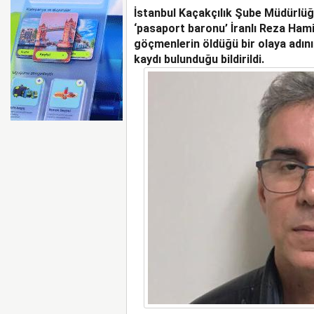
İstanbul Kaçakçılık Şube Müdürlüğü 
EMIRATES VE ARSENAL 
KADAR UZATTI
‘pasaport baronu’ İranlı Reza Hamit
göçmenlerin öldüğü bir olaya adını
kaydı bulunduğu bildirildi.