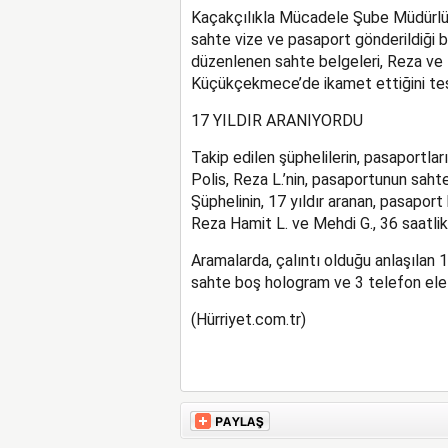
Kaçakçılıkla Mücadele Şube Müdürlüğü
sahte vize ve pasaport gönderildiği bilg
düzenlenen sahte belgeleri, Reza ve Meh
Küçükçekmece’de ikamet ettiğini tesp
17 YILDIR ARANIYORDU
Takip edilen şüphelilerin, pasaportları
Polis, Reza L.’nin, pasaportunun sahte
Şüphelinin, 17 yıldır aranan, pasapor
Reza Hamit L. ve Mehdi G., 36 saatlik 
Aramalarda, çalıntı olduğu anlaşılan 
sahte boş hologram ve 3 telefon ele g
(Hürriyet.com.tr)