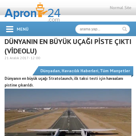
Normal Site
MENÜ
DÜNYANIN EN BÜYÜK UÇAĞI PİSTE ÇIKTI
(VİDEOLU)
21 Aralık 2017 -
12:00
Dünyadan
,
Havacılık Haberleri
,
Tüm Manşetler
Dünyanın en büyük uçağı Stratolaunch, ilk taksi testi için havaalanı
pistine çıkarıldı.