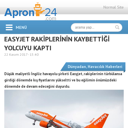
Normal Site
MENÜ
EASYJET RAKİPLERİNİN KAYBETTİĞİ
YOLCUYU KAPTI
22 Kasım 2017 -
15:40
Dünyadan
,
Havacılık Haberleri
Düşük maliyetli İngiliz havayolu şirketi Easyjet, rakiplerinin türbülansa
girdiği dönemde kış fiyatlarını yükseltti ve bu eğilimin önümüzdeki
dönemde de devam edeceğini duyurdu.