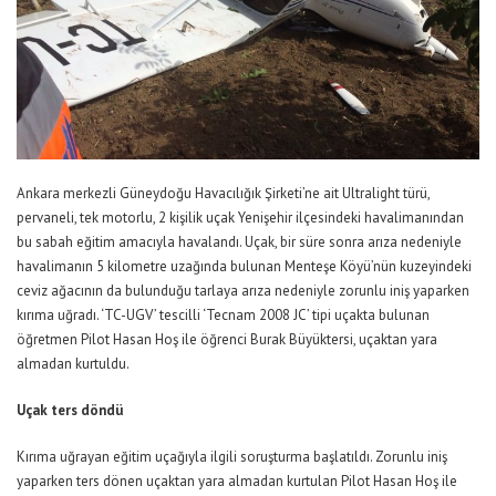
Ankara merkezli Güneydoğu Havacılığık Şirketi’ne ait Ultralight türü,
pervaneli, tek motorlu, 2 kişilik uçak Yenişehir ilçesindeki havalimanından
bu sabah eğitim amacıyla havalandı. Uçak, bir süre sonra arıza nedeniyle
havalimanın 5 kilometre uzağında bulunan Menteşe Köyü’nün kuzeyindeki
ceviz ağacının da bulunduğu tarlaya arıza nedeniyle zorunlu iniş yaparken
kırıma uğradı. ‘TC-UGV’ tescilli ‘Tecnam 2008 JC’ tipi uçakta bulunan
öğretmen Pilot Hasan Hoş ile öğrenci Burak Büyüktersi, uçaktan yara
almadan kurtuldu.
Uçak ters döndü
Kırıma uğrayan eğitim uçağıyla ilgili soruşturma başlatıldı. Zorunlu iniş
yaparken ters dönen uçaktan yara almadan kurtulan Pilot Hasan Hoş ile