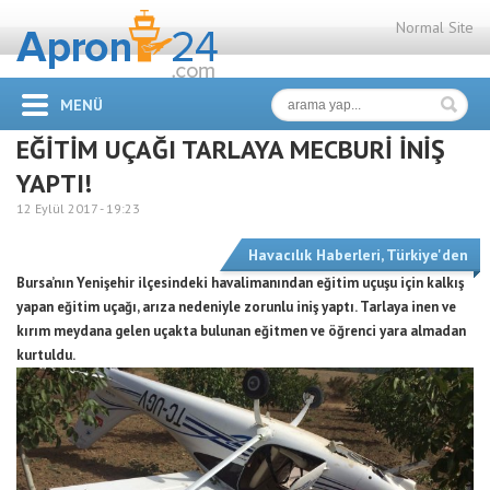
Normal Site
MENÜ
EĞİTİM UÇAĞI TARLAYA MECBURİ İNİŞ
YAPTI!
12 Eylül 2017 -
19:23
Havacılık Haberleri
,
Türkiye'den
Bursa’nın Yenişehir ilçesindeki havalimanından eğitim uçuşu için kalkış
yapan eğitim uçağı, arıza nedeniyle zorunlu iniş yaptı. Tarlaya inen ve
kırım meydana gelen uçakta bulunan eğitmen ve öğrenci yara almadan
kurtuldu.