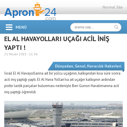
Normal Site
MENÜ
EL AL HAVAYOLLARI UÇAĞI ACİL İNİŞ
YAPTI !
21 Nisan 2015 -
11:36
Dünyadan
,
Genel
,
Havacılık Haberleri
İsrail El Al Havayollarına ait bir yolcu uçağının, kalkışından kısa süre sonra
acil iniş yaptığı yaptı. El Al Hava Yolları’na ait uçağın kalkışının ardından
pistte lastik parçaları bulunması nedeniyle Ben Gurion Havalimanına acil
iniş yaptığı öğrenildi.