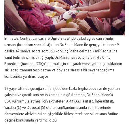
Emirates, Central Lancashire Üniversitesi’nde psikolog ve can sıkıntısı
uzmanı (boredom specialist) olan Dr. Sandi Mann ile genç yolcuların 49
dakika 47 saniye sonra sorduğu korkunç “daha gelmedik mi?” sorusuna
yanıt bulmak için iş birliği yaptı. Dr. Mann, havayolu ile birlikte Child
Boredom Quotient (CBQ)’ı bulmak için çalışarak ebeveynlere çocuklarının
sıkılacağı zamanı tespit etme ve böylece stressiz bir seyahat geçirme
konusunda yardımcı oluyor.
12 yaşın altında çocuğa sahip 2,000’den fazla İngiliz ebeveyn ile yapılan
çalışma ve çocukların oyun zamanının gözlenmesi, Dr. Sandi Mann’a
CBQ’yu formüle etmesi için aktiviteleri Aktif (A), Pasif (P), İnteraktif (I),
Yaratıcı (C) ve Duyusal (S) olarak sınıflandırmasında ve nihayetinde
ebeveynlere aktiviteleri en iyi şekilde birleştirerek can sıkıntısının önüne
geçme konusunda yardımcı oldu.