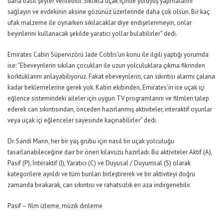
daha basit şeyler verilebilir. Sıklıkla uçak içinde yürüyüş yapmalarını
sağlayın ve evdekinin aksine gözünüz üzerlerinde daha çok olsun. Bir kaç
ufak malzeme ile oynarken sıkılacaklar diye endişelenmeyin, onlar
beyinlerini kullanacak şekilde yaratıcı yollar bulabilirler” dedi.
Emirates Cabin Süpervizörü Jade Cobbs’un konu ile ilgili yaptığı yorumda
ise: “Ebeveynlerin sıkılan çocukları ile uzun yolculuklara çıkma fikrinden
korktuklarını anlayabiliyoruz. Fakat ebeveynlerin, can sıkıntısı alarmı çalana
kadar beklemelerine gerek yok. Kabin ekibinden, Emirates’in ice uçak içi
eğlence sistemindeki aileler için uygun TV programlarını ve filmleri talep
ederek can sıkıntısından, önceden hazırlanmış aktiviteler, interaktif oyunlar
veya uçak içi eğlenceler sayesinde kaçınabilirler” dedi.
Dr. Sandi Mann, her bir yaş grubu için nasıl bir uçak yolculuğu
tasarlanabileceğine dair bir öneri kılavuzu hazırladı. Bu aktiviteler Aktif (A),
Pasif (P), İnteraktif (I), Yaratıcı (C) ve Duyusal / Duyumsal (S) olarak
kategorilere ayrıldı ve tüm bunları birleştirerek ve bir aktiviteyi doğru
zamanda bırakarak, can sıkıntısı ve rahatsızlık en aza indirgenebilir.
Pasif – film izleme, müzik dinleme