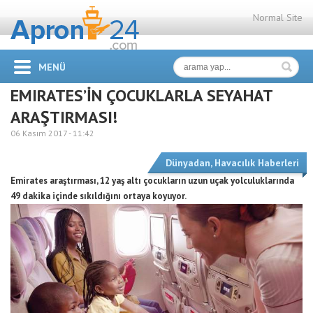
Normal Site
MENÜ
EMIRATES’İN ÇOCUKLARLA SEYAHAT
ARAŞTIRMASI!
06 Kasım 2017 -
11:42
Dünyadan
,
Havacılık Haberleri
Emirates araştırması, 12 yaş altı çocukların uzun uçak yolculuklarında
49 dakika içinde sıkıldığını ortaya koyuyor.