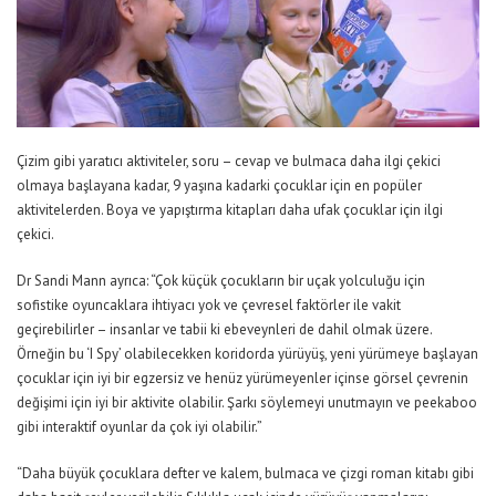
Çizim gibi yaratıcı aktiviteler, soru – cevap ve bulmaca daha ilgi çekici
olmaya başlayana kadar, 9 yaşına kadarki çocuklar için en popüler
aktivitelerden. Boya ve yapıştırma kitapları daha ufak çocuklar için ilgi
çekici.
Dr Sandi Mann ayrıca: “Çok küçük çocukların bir uçak yolculuğu için
sofistike oyuncaklara ihtiyacı yok ve çevresel faktörler ile vakit
geçirebilirler – insanlar ve tabii ki ebeveynleri de dahil olmak üzere.
Örneğin bu ‘I Spy’ olabilecekken koridorda yürüyüş, yeni yürümeye başlayan
çocuklar için iyi bir egzersiz ve henüz yürümeyenler içinse görsel çevrenin
değişimi için iyi bir aktivite olabilir. Şarkı söylemeyi unutmayın ve peekaboo
gibi interaktif oyunlar da çok iyi olabilir.”
“Daha büyük çocuklara defter ve kalem, bulmaca ve çizgi roman kitabı gibi