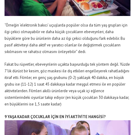
“Örneğin ‘elektronik bakıcı’ uçuşlarda popüler olsa da tüm yaş grupları için
ilgi çekici olmayabilir ve daha küçük çocukların ebeveynleri, daha
büyüklere göre bu ürünlerin daha az ilgi çekici olduğunu fark edebilir. Bu
pasif aktiviteyi daha aktif ve yaratıcı olanlar ile değiştirmek çocukların
sıkılmasını ve rahatsız olmasını önleyebilir” dedi.
Fakat bu rüşvetler, ebeveynlerin uçakta başvurduğu tek yöntem değil. Yüzde
7’lik dürüst bir kesim, göz maskesi ile dış etkileri engelleyerek rahatladığını
itiraf etti. Filmler, en genç yaş grubunu (0-2) yaklaşık 40 dakika, en büyük
grubu ise (11-12) 1 saat 45 dakikaya kadar meşgul etmesi ile en popüler
aktivitelerden. Filmleri akıllı ürünlerde veya uçak içi eğlence
sistemlerindeki oyunlar takip ediyor (en küçük çocukları 30 dakikaya kadar,
en büyüklerini ise 1,5 saate kadar)
9 YAŞA KADAR ÇOCUKLAR İÇİN EN İYİ AKTİVİTE HANGİSİ?