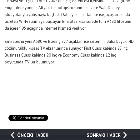
ilk hava yolu şirketi oldu. 2007’de uçuş eğlencesi içerisinde ilk kez İşitme
Engellilere yönelik Altyazı teknolojisini sunmak üzere Walt Disney
Stüdyolarıyla çalışmaya başladı. Daha yakın bir tarihte ise, uçuş sırasında
ücretsiz Wi-Fi sunmaya başlayan Emirates kısa sürede tüm A380 filosunu
da içeren 95 uçağında internet hizmeti veriliyor.
Emirates’in yeni A380 ve Boeing 777 uçakları, ice sistemini daha büyük HD
çözünürlüklü kişisel TV ekranlarında sunuyor. First Class kabinde 27 inç,
Business Class kabinde 20 inç ve Economy Class kabinde 12 inç
boyutunda TV’ler bulunuyor.
ÖNCEKİ HABER
SONRAKİ HABER