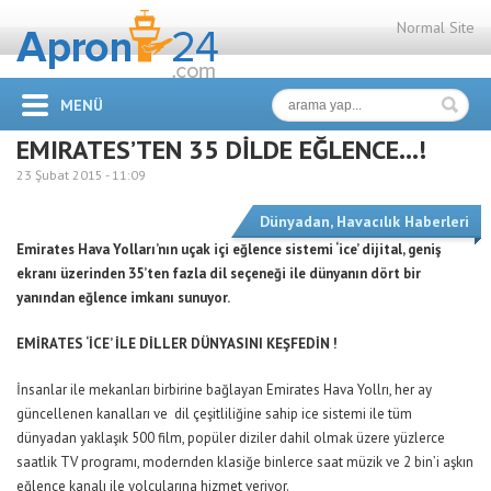
Normal Site
MENÜ
EMIRATES’TEN 35 DİLDE EĞLENCE…!
23 Şubat 2015 -
11:09
Dünyadan
,
Havacılık Haberleri
Emirates Hava Yolları’nın uçak içi eğlence sistemi ‘ice’ dijital, geniş
ekranı üzerinden 35’ten fazla dil seçeneği ile dünyanın dört bir
yanından eğlence imkanı sunuyor.
EMİRATES ‘İCE’ İLE DİLLER DÜNYASINI KEŞFEDİN !
İnsanlar ile mekanları birbirine bağlayan Emirates Hava Yollrı, her ay
güncellenen kanalları ve dil çeşitliliğine sahip ice sistemi ile tüm
dünyadan yaklaşık 500 film, popüler diziler dahil olmak üzere yüzlerce
saatlik TV programı, modernden klasiğe binlerce saat müzik ve 2 bin’i aşkın
eğlence kanalı ile yolcularına hizmet veriyor.