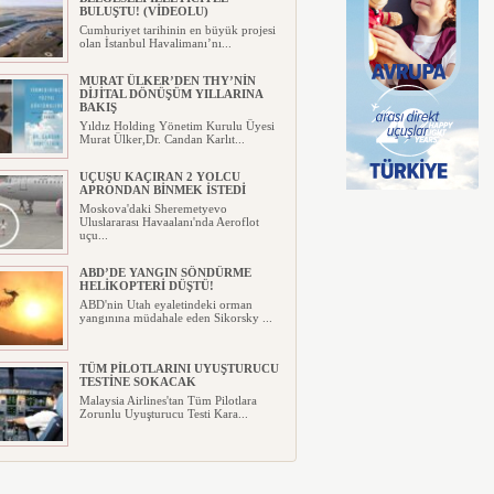
BULUŞTU! (VİDEOLU)
Cumhuriyet tarihinin en büyük projesi
olan İstanbul Havalimanı’nı...
MURAT ÜLKER’DEN THY’NİN
DİJİTAL DÖNÜŞÜM YILLARINA
BAKIŞ
Yıldız Holding Yönetim Kurulu Üyesi
Murat Ülker,Dr. Candan Karlıt...
UÇUŞU KAÇIRAN 2 YOLCU
APRONDAN BİNMEK İSTEDİ
Moskova'daki Sheremetyevo
Uluslararası Havaalanı'nda Aeroflot
uçu...
ABD’DE YANGIN SÖNDÜRME
HELİKOPTERİ DÜŞTÜ!
ABD'nin Utah eyaletindeki orman
yangınına müdahale eden Sikorsky ...
TÜM PİLOTLARINI UYUŞTURUCU
TESTİNE SOKACAK
Malaysia Airlines'tan Tüm Pilotlara
Zorunlu Uyuşturucu Testi Kara...
UÇAĞIN TAVANINDAN
DAMLAYAN SUYA PEÇETELİ
MÜDAHALE