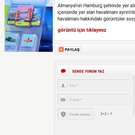
Almanya’nın Hamburg şehrinde yer al
BOEING 737 MAX’LARD
içerisinde yer alan havalimanı ayrıntıl
havalimanı hakkındaki görüntüler sosy
görüntü için tıklayınız
SENDE YORUM YAZ
2+2 = ?