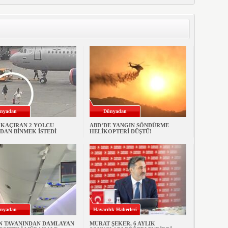
nyadan
Dünyadan
 KAÇIRAN 2 YOLCU
ABD’DE YANGIN SÖNDÜRME
DAN BİNMEK İSTEDİ
HELİKOPTERİ DÜŞTÜ!
nyadan
Havacılık Haberleri
N TAVANINDAN DAMLAYAN
MURAT ŞEKER, 6 AYLIK