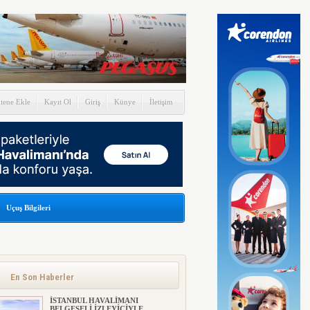
itene Ekle
Kayıt Ol
Giriş
Künye
İletişim
Uçuş Bilgileri
En Son Haberler
İSTANBUL HAVALİMANI
BELGESELİ İZLEYİCİYLE