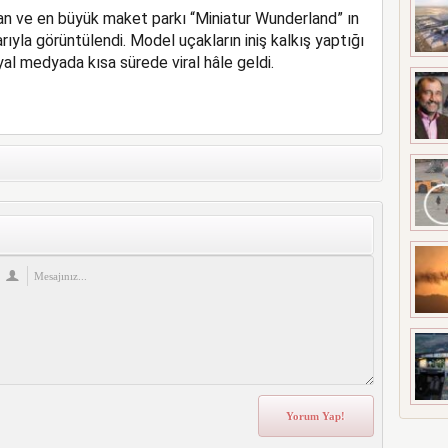
an ve en büyük maket parkı “Miniatur Wunderland” ın
A ÇATLAK RİSKİ
arıyla görüntülendi. Model uçakların iniş kalkış yaptığı
al medyada kısa sürede viral hâle geldi.