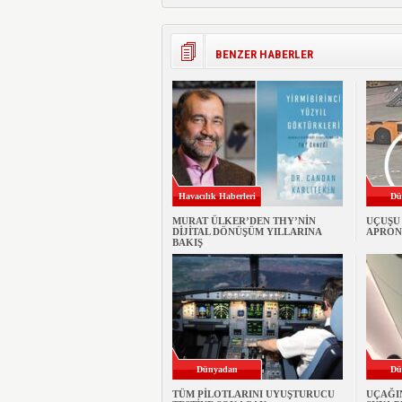
BENZER HABERLER
Havacılık Haberleri
Dü
MURAT ÜLKER’DEN THY’NİN
UÇUŞU
DİJİTAL DÖNÜŞÜM YILLARINA
APRON
BAKIŞ
Dünyadan
Dü
TÜM PİLOTLARINI UYUŞTURUCU
UÇAĞI