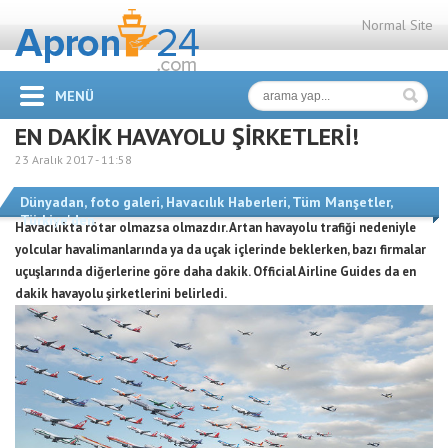
Normal Site
MENÜ
EN DAKİK HAVAYOLU ŞİRKETLERİ!
23 Aralık 2017 -
11:58
Dünyadan
,
foto galeri
,
Havacılık Haberleri
,
Tüm Manşetler
,
Türkiye'den
Havacılıkta rötar olmazsa olmazdır. Artan havayolu trafiği nedeniyle
yolcular havalimanlarında ya da uçak içlerinde beklerken, bazı firmalar
uçuşlarında diğerlerine göre daha dakik. Official Airline Guides da en
dakik havayolu şirketlerini belirledi.