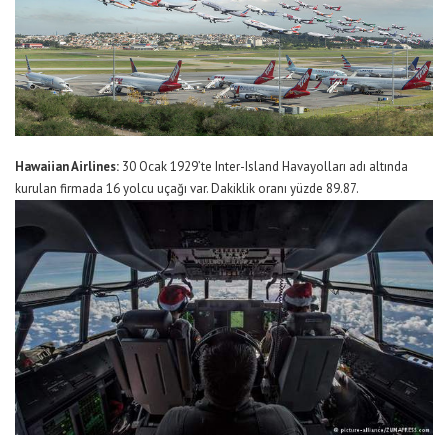
Hawaiian Airlines:
30 Ocak 1929’te Inter-Island Havayolları adı altında
kurulan firmada 16 yolcu uçağı var. Dakiklik oranı yüzde 89.87.