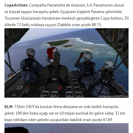
Copa Airlines:
Compañía Panameña de Aviación, S.A. Panama’nın ulusal
ve bayrak taşıyıcı havayolu şirketi. Uçuşlarını başkent Panama şehrindeki
Tocumen Uluslararası Havalimanı merkezli gerçekleştiren Copa Airlines, 30
ülkede 72 farklı noktaya uçuyor. Dakiklik oranı yüzde 88.75.
KLM:
7 Ekim 1919’da kurulan firma dünyanın en eski tarifeli havayolu
şirketi. 200’den fazla uçağı var ve 10 milyar euroluk bir gelire sahip. 32 bin
kişiyi istihdam eden şirketin uçuşlardaki dakiklik oranı yüzde 87.89.