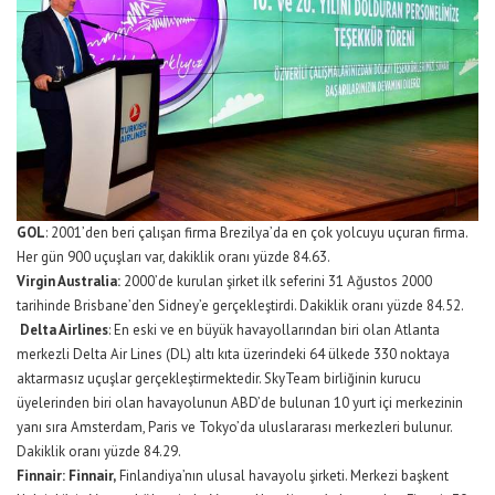
GOL
: 2001’den beri çalışan firma Brezilya’da en çok yolcuyu uçuran firma.
Her gün 900 uçuşları var, dakiklik oranı yüzde 84.63.
Virgin Australia:
2000’de kurulan şirket ilk seferini 31 Ağustos 2000
tarihinde Brisbane’den Sidney’e gerçekleştirdi. Dakiklik oranı yüzde 84.52.
Delta Airlines
: En eski ve en büyük havayollarından biri olan Atlanta
merkezli Delta Air Lines (DL) altı kıta üzerindeki 64 ülkede 330 noktaya
aktarmasız uçuşlar gerçekleştirmektedir. SkyTeam birliğinin kurucu
üyelerinden biri olan havayolunun ABD’de bulunan 10 yurt içi merkezinin
yanı sıra Amsterdam, Paris ve Tokyo’da uluslararası merkezleri bulunur.
Dakiklik oranı yüzde 84.29.
Finnair: Finnair,
Finlandiya’nın ulusal havayolu şirketi. Merkezi başkent