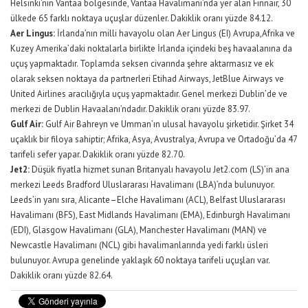
Helsinki’nin Vantaa bölgesinde, Vantaa Havalimanı’nda yer alan Finnair, 30
ülkede 65 farklı noktaya uçuşlar düzenler. Dakiklik oranı yüzde 84.12.
Aer Lingus:
İrlanda’nın milli havayolu olan Aer Lingus (EI) Avrupa,Afrika ve
Kuzey Amerika’daki noktalarla birlikte İrlanda içindeki beş havaalanına da
uçuş yapmaktadır. Toplamda seksen civarında şehre aktarmasız ve ek
olarak seksen noktaya da partnerleri Etihad Airways, JetBlue Airways ve
United Airlines aracılığıyla uçuş yapmaktadır. Genel merkezi Dublin’de ve
merkezi de Dublin Havaalanı’ndadır. Dakiklik oranı yüzde 83.97.
Gulf Air:
Gulf Air Bahreyn ve Umman’ın ulusal havayolu şirketidir. Şirket 34
uçaklık bir filoya sahiptir; Afrika, Asya, Avustralya, Avrupa ve Ortadoğu’da 47
tarifeli sefer yapar. Dakiklik oranı yüzde 82.70.
Jet2:
Düşük fiyatla hizmet sunan Britanyalı havayolu Jet2.com (LS)’in ana
merkezi Leeds Bradford Uluslararası Havalimanı (LBA)’nda bulunuyor.
Leeds’in yanı sıra, Alicante–Elche Havalimanı (ACL), Belfast Uluslararası
Havalimanı (BFS), East Midlands Havalimanı (EMA), Edinburgh Havalimanı
(EDI), Glasgow Havalimanı (GLA), Manchester Havalimanı (MAN) ve
Newcastle Havalimanı (NCL) gibi havalimanlarında yedi farklı üsleri
bulunuyor. Avrupa genelinde yaklaşık 60 noktaya tarifeli uçuşları var.
Dakiklik oranı yüzde 82.64.