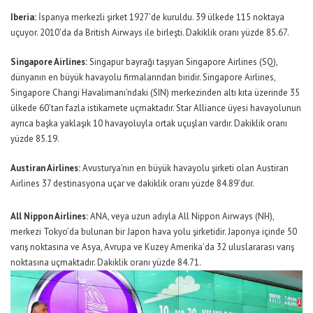
Iberia:
İspanya merkezli şirket 1927’de kuruldu. 39 ülkede 115 noktaya
uçuyor. 2010’da da British Airways ile birleşti. Dakiklik oranı yüzde 85.67.
Singapore Airlines:
Singapur bayrağı taşıyan Singapore Airlines (SQ),
dünyanın en büyük havayolu firmalarından biridir. Singapore Airlines,
Singapore Changi Havalimanı’ndaki (SIN) merkezinden altı kıta üzerinde 35
ülkede 60’tan fazla istikamete uçmaktadır. Star Alliance üyesi havayolunun
ayrıca başka yaklaşık 10 havayoluyla ortak uçuşları vardır. Dakiklik oranı
yüzde 85.19.
Austiran Airlines:
Avusturya’nın en büyük havayolu şirketi olan Austiran
Airlines 37 destinasyona uçar ve dakiklik oranı yüzde 84.89’dur.
All Nippon Airlines:
ANA, veya uzun adıyla All Nippon Airways (NH),
merkezi Tokyo’da bulunan bir Japon hava yolu şirketidir. Japonya içinde 50
varış noktasına ve Asya, Avrupa ve Kuzey Amerika’da 32 uluslararası varış
noktasına uçmaktadır. Dakiklik oranı yüzde 84.71.