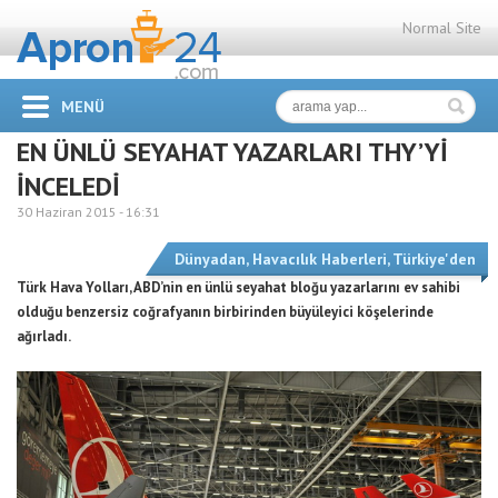
Normal Site
MENÜ
EN ÜNLÜ SEYAHAT YAZARLARI THY’Yİ
İNCELEDİ
30 Haziran 2015 -
16:31
Dünyadan
,
Havacılık Haberleri
,
Türkiye'den
Türk Hava Yolları, ABD’nin en ünlü seyahat bloğu yazarlarını ev sahibi
olduğu benzersiz coğrafyanın birbirinden büyüleyici köşelerinde
ağırladı.