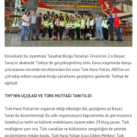
Konukların bu ziyaretiyle ‘Seyahat Bloğu Yazarları Zirvesi’nin 2.si Beyaz
Saray’ın akabinde Türkiye’de gerçekleştirilmiş oldu. Hava ulaşımında dünya
yolcularının öncelikli tercihlerinden biri olan Türk Hava Yolları, ABD’nin en
çok takip edilen seyahat bloğu yazarlarını geçtiğimiz günlerde Türkiye’de
ağırladı.
THY’NİN UÇUŞ AĞI VE TÜRK MUTFAĞI TANITILDI
Türk Hava Yolları’nın organize ettiği etkinliğin ilki, geçtiğimiz yıl Beyaz
Saray’da düzenlenmişti. Bu yılki organizasyon kapsamında, iki gün boyunca
İstanbul’un tarihi ve kültürel mekânlarını ziyaret eden 29 blog yazarı, Türk
mutfağının yanı sıra, Türk sanatları ve kültürünün zenginliğini de yerinde
gözlemleme imkânı buldu. Türk Hava Yolları Uçuş Eğitim Merkezi, Türk