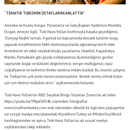
“TEMATİK TURİZMİN DETAYLARINI ANLATTIK”
Amerika ve Kuzey Avrupa Pazarlama ve Satış Başkan Yardımcısı Mustafa
Doğan, zirveyle ilgili; ‘Türk Hava Yolları konforuyla hayata geçirdiğimiz,
‘Dünyayı Keşfet’ temalı, 4 günlük tur kapsamında tematik turizme vurgu
yaparak misafirlerimizi farklı destinasyonlarda ağırlamayı tercih ettik.
Amerika’nın en etkili seyahat bloğu yazarlarına, İstanbul, Kapadokya,
Mardin, Pamukkale gibi gözde noktalarımıza düzenlediğimiz geziler
sayesinde doğal ve kültürel değerlerimizi, zengin mutfağımızı, eşsiz
coğrafyamızı ve tarihimizi birebir tanıtma imkânı bulduk. Bu önemli çalışma
ile Türkiye’nin çok yönlü turizm potansiyeline destek vermiş olmak bizler
için son derece mutluluk verici.” açıklamasında bulundu.
Türk Hava Yolları’nın ‘ABD Seyahat Bloğu Yazarları Zirvesi’ne ait video
https://youtu.be/YfkpkSIrD4k, üzerinden, fotoğraflar
www.lovefromturkey.com web sitesinden, etkinlik ile ilgili tüm paylaşımlar
ise sosyal medya mecralarındaki #LovefromTurkey ve #WidenYourWorld
hashtaglerinden ve ayrıca Türk Hava Yolları’na ait sosyal medya
sayfalarından takip edilebilir.