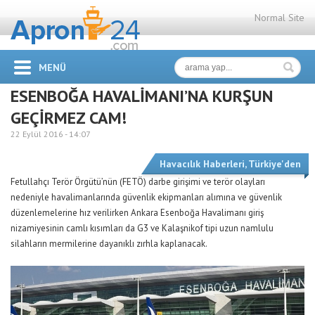
Normal Site
MENÜ
ESENBOĞA HAVALİMANI’NA KURŞUN
GEÇİRMEZ CAM!
22 Eylül 2016 -
14:07
Havacılık Haberleri
,
Türkiye'den
Fetullahçı Terör Örgütü’nün (FETÖ) darbe girişimi ve terör olayları
nedeniyle havalimanlarında güvenlik ekipmanları alımına ve güvenlik
düzenlemelerine hız verilirken Ankara Esenboğa Havalimanı giriş
nizamiyesinin camlı kısımları da G3 ve Kalaşnikof tipi uzun namlulu
silahların mermilerine dayanıklı zırhla kaplanacak.