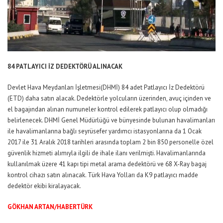
84 PATLAYICI İZ DEDEKTÖRÜ ALINACAK
Devlet Hava Meydanları İşletmesi(DHMİ) 84 adet Patlayıcı İz Dedektörü
(ETD) daha satın alacak. Dedektörle yolcuların üzerinden, avuç içinden ve
el bagajından alınan numuneler kontrol edilerek patlayıcı olup olmadığı
belirlenecek. DHMİ Genel Müdürlüğü ve bünyesinde bulunan havalimanları
ile havalimanlarına bağlı seyrüsefer yardımcı istasyonlarına da 1 Ocak
2017 ile 31 Aralık 2018 tarihleri arasında toplam 2 bin 850 personelle özel
güvenlik hizmeti alımıyla ilgili de ihale ilanı verilmişti. Havalimanlarında
kullanılmak üzere 41 kapı tipi metal arama dedektörü ve 68 X-Ray bagaj
kontrol cihazı satın alınacak. Türk Hava Yolları da K9 patlayıcı madde
dedektör ekibi kiralayacak.
GÖKHAN ARTAN/HABERTÜRK