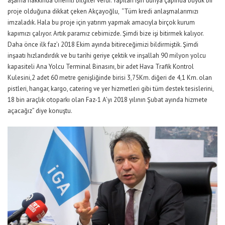
aşama hakkında önemli bilgiler verdi. Yapılan işin dünya çapında büyük bir
proje olduğuna dikkat çeken Akçayoğlu, “Tüm kredi anlaşmalarımızı
imzaladık. Hala bu proje için yatırım yapmak amacıyla birçok kurum
kapımızı çalıyor. Artık paramız cebimizde. Şimdi bize işi bitirmek kalıyor.
Daha önce ilk faz’ı 2018 Ekim ayında bitireceğimizi bildirmiştik. Şimdi
inşaatı hızlandırdık ve bu tarihi geriye çektik ve inşallah 90 milyon yolcu
kapasiteli Ana Yolcu Terminal Binasını, bir adet Hava Trafik Kontrol
Kulesini,2 adet 60 metre genişliğinde birisi 3,75Km. diğeri de 4,1 Km. olan
pistleri, hangar, kargo, catering ve yer hizmetleri gibi tüm destek tesislerini,
18 bin araçlık otoparkı olan Faz-1 A’yı 2018 yılının Şubat ayında hizmete
açacağız” diye konuştu.