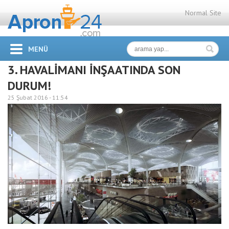
Normal Site
MENÜ
3. HAVALİMANI İNŞAATINDA SON
DURUM!
25 Şubat 2016 -
11:54