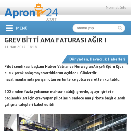
Normal Site
MENÜ
GREV BİTTİ AMA FATURASI AĞIR !
11 Mart 2015 -
18:18
Dünyadan
,
Havacılık Haberleri
Pilot sendikası başkanı Halvor Vatnar ve Norwegian Air şefi Björn Kjos,
el sıkışarak anlaşmaya vardıklarını açıkladı. Günlerdir
havalimanlarında perişan olan on binlerce yolcu esaretten kurtuldu.
200 binden fazla yolcunun mahsur kaldığı grevde, üç ayrı şirkete
bağlandıkları için grev yapan pilotların, sadece ana şirkete bağlı olarak
çalışma talepleri kabul edildi.