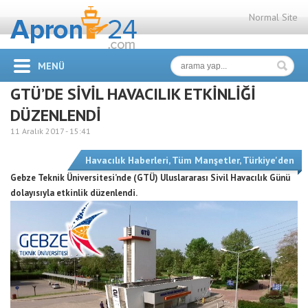
Normal Site
MENÜ
GTÜ’DE SİVİL HAVACILIK ETKİNLİĞİ
DÜZENLENDİ
11 Aralık 2017 -
15:41
Havacılık Haberleri
,
Tüm Manşetler
,
Türkiye'den
Gebze Teknik Üniversitesi’nde (GTÜ) Uluslararası Sivil Havacılık Günü
dolayısıyla etkinlik düzenlendi.