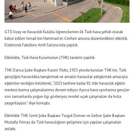
GTÜ Uzay ve Havacılık Kulübü öğrencilerinin ilk Türk hava şehidi olarak
kabul edilen İsmail bin Hammad el-Cevheri anısına düzenledikleri etkinlik,
Elektronik Fakültesi Amfi Salonu’nda yapıldı.
Etkinlikte, Türk Hava Kurumunun (THK) tanıtımı yapıldı.
THK Darıca Şube Başkanı Kazım Yıldız, 1925 yılında kurulan THK’nin, Türk
gençliğini havacılıkla tanıştırmak ve amatör havacılar yetiştirmek amacıyla
eğitimler verdiğini belirterek, “2025 tarihine kadar 81 ilde havacılık eğitim
merkezi kurma çalışmalarımız devam ediyor. Ayrıca hava sporlarına gençler
son zamanlarda yoğun ilgi gösteriyor, model uçak çalışmaları da hızla
yaygınlaşıyor.” diye konuştu.
Etkinlikte THK İzmit Şube Başkanı Turgut Duman ve Gebze Şube Başkanı
Mustafa Yılmaz da Türk havacılığının gelişmesi için yapılan çalışmaları
anlattı.