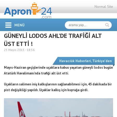
Normal Site
MENÜ
GÜNEYLİ LODOS AHL’DE TRAFİĞİ ALT
ÜST ETTİ !
25 Mayıs 2015 -
18:56
Havacılık Haberleri
,
Türkiye'den
Mayıs-Haziran geçişlerinde uçaklara kabus yaşatan güneyli lodos bugün
Atatürk Havalimanı’nda trafiği alt üst etti.
Uçakların salimen iniş kalkışlarının sağlanabilmesi için,
45 dakikada bir
pist değişikliği yapıldı. Uçaklar kalkış için kuyruğa girdi.