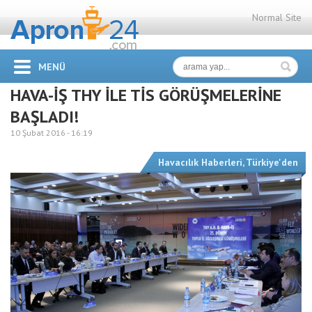
Normal Site
MENÜ
HAVA-İŞ THY İLE TİS GÖRÜŞMELERİNE
BAŞLADI!
10 Şubat 2016 -
16:19
Havacılık Haberleri
,
Türkiye'den