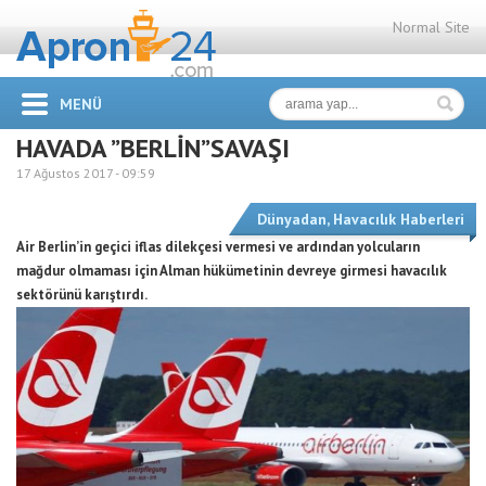
Normal Site
MENÜ
HAVADA ”BERLİN”SAVAŞI
17 Ağustos 2017 -
09:59
Dünyadan
,
Havacılık Haberleri
Air Berlin’in geçici iflas dilekçesi vermesi ve ardından yolcuların
mağdur olmaması için Alman hükümetinin devreye girmesi havacılık
sektörünü karıştırdı.