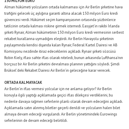
150 MİLYON EURO
Alman hükümeti yolcuların ortada kalmaması için Air Berlin şirketine hava
trafiğini gelecek üç aylığına garanti altına alacak 150 milyon Euro kredi
güvencesi verdi. Hükümet seçim kampanyasının ortasında yüzbinlerce
tatilcinin ortada kalması riskine girmek istemedi. Easyjet’in rakibi İrlanda
şirketi Rynair, Alman hükümetinin 150 milyon Euro kredi vermesinin serbest
rekabet kurallarına uymadığını eleştirdi. Air Berlin Havayolu şirketinin
paylaşımında kendisi dışarıda kalan Rynair, Federal Kartel Dairesi ve AB
Komisyonu nezdinde itiraz edeceklerini açıkladı. Rynair şirketi sözcüsü
Robin Kiely, iflası sahte iflas olarak niteledi, bunun arkasında Lufthansa’nın
borçsuz bir Air Berlin şirketini devralması planının yattığını söyledi. Şimdi
Brüksel’deki Rekabet Dairesi Air Berlin’in geleceğine karar verecek.
ORTADA KALMAYACAK
Air Berlin’in iflas vermesi yolcular için ne anlama geliyor? Air Berlin
konuyla ilgili yaptığı açıklamada geçici iflas dilekçesi verdiklerini, bu
nedenle davaya rağmen seferlerin planlı olarak devam edeceğini açıkladı.
Açıklamada satın alınmış biletler geçerli denildi ve yolcuların halen bilet
almaya devam edeceği vurgulandı. Air Berlin yönetimindeki Eurowings
seferlerinin de devam edeceği belirtildi.