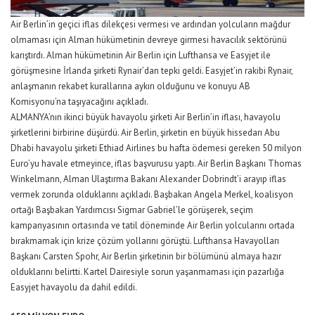
Air Berlin’in geçici iflas dilekçesi vermesi ve ardından yolcuların mağdur
olmaması için Alman hükümetinin devreye girmesi havacılık sektörünü
karıştırdı. Alman hükümetinin Air Berlin için Lufthansa ve Easyjet ile
görüşmesine İrlanda şirketi Rynair’dan tepki geldi. Easyjet’in rakibi Rynair,
anlaşmanın rekabet kurallarına aykırı olduğunu ve konuyu AB
Komisyonu’na taşıyacağını açıkladı.
ALMANYA’nın ikinci büyük havayolu şirketi Air Berlin’in iflası, havayolu
şirketlerini birbirine düşürdü. Air Berlin, şirketin en büyük hissedarı Abu
Dhabi havayolu şirketi Ethiad Airlines bu hafta ödemesi gereken 50 milyon
Euro’yu havale etmeyince, iflas başvurusu yaptı. Air Berlin Başkanı Thomas
Winkelmann, Alman Ulaştırma Bakanı Alexander Dobrindt’i arayıp iflas
vermek zorunda olduklarını açıkladı. Başbakan Angela Merkel, koalisyon
ortağı Başbakan Yardımcısı Sigmar Gabriel’le görüşerek, seçim
kampanyasının ortasında ve tatil döneminde Air Berlin yolcularını ortada
bırakmamak için krize çözüm yollarını görüştü. Lufthansa Havayolları
Başkanı Carsten Spohr, Air Berlin şirketinin bir bölümünü almaya hazır
olduklarını belirtti. Kartel Dairesiyle sorun yaşanmaması için pazarlığa
Easyjet havayolu da dahil edildi.