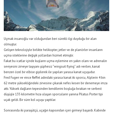
Uçmak insanoğlu var olduğundan beri sürekli ilgi duyduğu bir alan
olmuştur.
Gelişen teknolojiyle birlikte helikopter, jetler ve de planörler insanların
uçma isteklerine değişik yollardan hizmet etmiştir.
Fakat bu icatlar içinde kuşların uçma eylemine en yakın olanı ve adrenalin
seviyesini zirveye taşıyanı şüphesiz “wingsuit flying” adı verilen, kanat
benzeri özel bir elbise giyilerek ile yapılan yarasa kanat uçuşudur.
Fred Fugen ve vince Reffet adındaki yarasa kanat iki sporcu, Alplerin 4 bin
62 metre yüksekliğindeki zirvesine çıkarak nefes kesen bir denemeye imza
attı. Yüksek dağların tepesinden kendilerini boşluğa bırakan ve serbest
düşüşle 135 kilometre hıza ulaşan sporcuların yanına Pilatus Porter tipi
uçak geldi. Bir süre kol uçuşu yaptılar.
Sonrasında iki paraşütçü, uçağın kapısından içeri girmeyi başardı. Kabinde