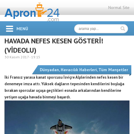
Normal Site
MENÜ
HAVADA NEFES KESEN GÖSTERİ!
(VİDEOLU)
30 Kasım 2017 -
19:15
Dünyadan
,
Havacılık Haberleri
,
Tüm Manşetler
İki Fransız yarasa kanat sporcusu İsviçre Alplerinden nefes kesen bir
denemeye imza attı. Yüksek dağların tepesinden kendilerini boşluğa
bırakan sporcular uçuşa geçtikleri esnada arkalarından kendilerine
yetişen uçağa havada binmeyi başardı.