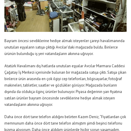
Bayram öncesi sevdiklerine hediye almak isteyenler çareyi havalimanında
unutulan eşyaların satışa çıktığı Avcılar’daki mağazada buldu. Binlerce
ürünün bulunduğu iş yeri vatandaşların akınına uğruyor.
Atatürk Havalimanı dış hatlarda unutulan eşyalar Avcılar Marmara Caddesi
Çağatay İş Merkezi içerisinde bulunan bir mağazada satışa çıktı. Satışa çıkan
binlerce ürün arasında en çok ilgiyi cep telefonları, bilgisayarlar, fotoğraf
makineleri, tabletler, saatler ve gözlükler görüyor. Mağazada bunların
dışında da oldukça ilginç ürünler bulunuyor. Piyasa değerinin yarı fiyatına
satılan ürünler bayram öncesinde sevdiklerine hediye almak isteyen
vatandaşların akınına uğruyor.
Daha önce dört tane telefon aldığını belirten Kazım Deniz, “Fiyatlardan çok
memnunum daha önce dört tane telefon almıştım şimdi beşinci telefonu
kızıma alıyorum. Daha önce aldığım ürünlerde hiçbir sorun yaşamadım.