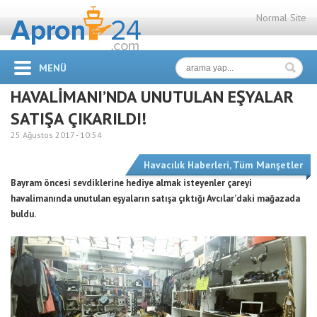
Normal Site
MENÜ
HAVALİMANI’NDA UNUTULAN EŞYALAR
SATIŞA ÇIKARILDI!
25 Ağustos 2017 -
10:54
Havacılık Haberleri
,
Tüm Manşetler
Bayram öncesi sevdiklerine hediye almak isteyenler çareyi
havalimanında unutulan eşyaların satışa çıktığı Avcılar’daki mağazada
buldu.