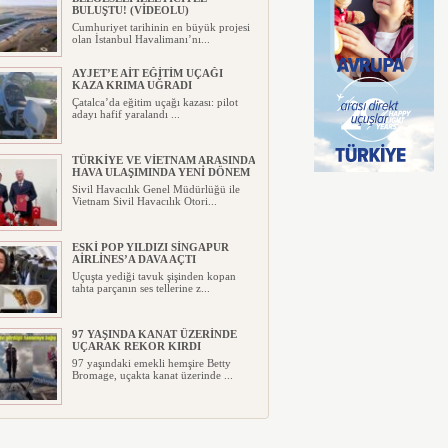
BULUŞTU! (VİDEOLU)
Cumhuriyet tarihinin en büyük projesi
olan İstanbul Havalimanı’nı...
AYJET’E AİT EĞİTİM UÇAĞI
KAZA KRIMA UĞRADI
Çatalca’da eğitim uçağı kazası: pilot
adayı hafif yaralandı ...
TÜRKİYE VE VİETNAM ARASINDA
HAVA ULAŞIMINDA YENİ DÖNEM
Sivil Havacılık Genel Müdürlüğü ile
Vietnam Sivil Havacılık Otori...
ESKİ POP YILDIZI SİNGAPUR
AİRLİNES’A DAVA AÇTI
Uçuşta yediği tavuk şişinden kopan
tahta parçanın ses tellerine z...
97 YAŞINDA KANAT ÜZERİNDE
UÇARAK REKOR KIRDI
97 yaşındaki emekli hemşire Betty
Bromage, uçakta kanat üzerinde ...
TRUMP’IN HELİKOPTERİ
TEHLİKE ATLATTI