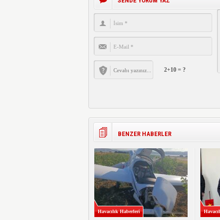
SENDE YORUM YAZ
2+10 = ?
BENZER HABERLER
Havacılık Haberleri
Havacıl