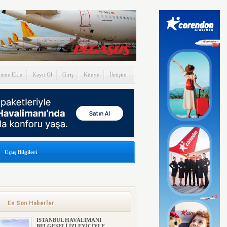
itene Ekle
Kayıt Ol
Giriş
Künye
İletişim
Uçuş Bilgileri
En Son Haberler
İSTANBUL HAVALİMANI
BELGESELİ İZLEYİCİYLE