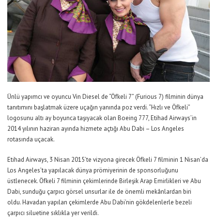
Ünlü yapımcı ve oyuncu Vin Diesel de “Öfkeli 7” (Furious 7) filminin dünya
tanıtımını başlatmak üzere uçağın yanında poz verdi. “Hızlı ve Öfkeli”
logosunu altı ay boyunca taşıyacak olan Boeing 777, Etihad Airways’in
2014 yılının haziran ayında hizmete açtığı Abu Dabi – Los Angeles
rotasında uçacak.
Etihad Airways, 3 Nisan 2015’te vizyona girecek Öfkeli 7 filminin 1 Nisan’da
Los Angeles’ta yapılacak dünya prömiyerinin de sponsorluğunu
üstlenecek. Öfkeli 7 filminin çekimlerinde Birleşik Arap Emirlikleri ve Abu
Dabi, sunduğu çarpıcı görsel unsurlar ile de önemli mekânlardan biri
oldu. Havadan yapılan çekimlerde Abu Dabi’nin gökdelenlerle bezeli
çarpıcı siluetine sıklıkla yer verildi.