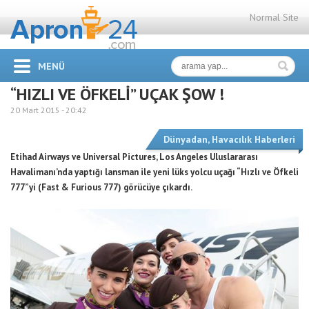
Normal Site
MENÜ
“HIZLI VE ÖFKELİ” UÇAK ŞOW !
20 Mart 2015 -
20:42
Dünyadan
,
Havacılık Haberleri
Etihad Airways ve Universal Pictures, Los Angeles Uluslararası
Havalimanı’nda yaptığı lansman ile yeni lüks yolcu uçağı “Hızlı ve Öfkeli
777”yi (Fast & Furious 777) görücüye çıkardı.