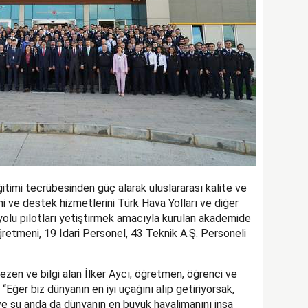
itimi tecrübesinden güç alarak uluslararası kalite ve
mi ve destek hizmetlerini Türk Hava Yolları ve diğer
olu pilotları yetiştirmek amacıyla kurulan akademide
etmeni, 19 İdari Personel, 43 Teknik A.Ş. Personeli
ezen ve bilgi alan İlker Aycı; öğretmen, öğrenci ve
Eğer biz dünyanın en iyi uçağını alıp getiriyorsak,
 ve şu anda da dünyanın en büyük havalimanını inşa