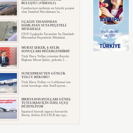
BULUŞTU! (VİDEOLU)
Cumhuriyet tarihinin en büyük projesi
olan İstanbul Havalimanı’nı...
UÇAĞIN TAVANINDAN
DAMLAYAN SUYA PEÇETELİ
MÜDAHALE
C919 Uçağında Tavandan Su Damladı:
Mürettebat Peçetelerle Müdahal...
MURAT ŞEKER, 6 AYLIK
SONUÇLARI DEĞERLENDİRDİ
Türk Hava Yolları yönetim Kurulu
Başkanı Murat Şeker, şirketin 2....
SUNEXPRESS’TEN GÜNLÜK
YOLCU REKORU!
Türk Hava Yolları ve Lufthansa’nın
ortak kuruluşu olan SunExpress...
IBERYA HAVAYOLLARI GÜNEŞ
TUTULMASI İÇİN ÖZEL UÇUŞ
DÜZENLİYOR
İspanyol bayrak taşıyıcı havayolu
Iberia, Airbus A321XLR tipi uça...
TEKSAS’TA ÖZEL UÇAK DÜŞTÜ
ABD’de Teksas Bogalusa Havalimanı