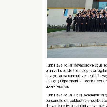
Türk Hava Yolları havacılık ve uçuş eğ
emniyet standartlarında pilotaj eğiti
havayollarına sunmak ve seçkin havay
33 Uçuş Öğretmeni, 2 Teorik Ders Öğr
görev yapıyor.
Türk Hava Yolları Uçuş Akademisi’ni g
personelle gerçekleştirdiği sohbette “
dünyanın en iyi tedariğini yapıyorsak