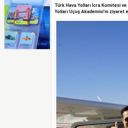
Türk Hava Yolları İcra Komitesi ve
TÜRKİYE VE VİETNAM
ULAŞIMINDA YENİ DÖ
Yolları Uçuş Akademisi’ni ziyaret e