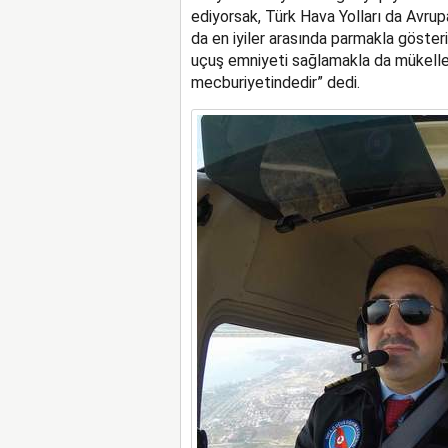
ediyorsak, Türk Hava Yolları da Avru
da en iyiler arasında parmakla gösteril
uçuş emniyeti sağlamakla da mükellef
mecburiyetindedir” dedi.