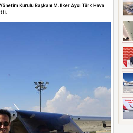
 Yönetim Kurulu Başkanı M. İlker Aycı Türk Hava
 ARASINDA HAVA
NEM
tti.