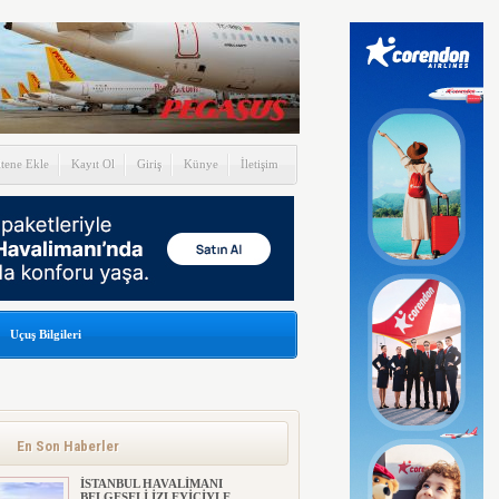
itene Ekle
Kayıt Ol
Giriş
Künye
İletişim
Uçuş Bilgileri
En Son Haberler
İSTANBUL HAVALİMANI
BELGESELİ İZLEYİCİYLE