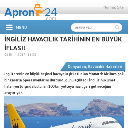
Normal Site
MENÜ
İNGİLİZ HAVACILIK TARİHİNİN EN BÜYÜK
İFLASI!
02 Ekim 2017 -
11:52
Dünyadan
,
Havacılık Haberleri
İngiltere’nin en büyük beşinci havayolu şirketi olan Monarch Airlines, şok
bir kararla operasyonlarını durdurduğunu açıkladı. İngiliz hükümeti,
halen yurtdışında bulunan 100 bin yolcuyu nasıl geri getireceğini
araştırıyor.