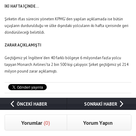
İKİ HAFTA İÇİNDE…
Şirketin iflas sürecini yöneten KPMG’den yapılan açıklamada ise bütün
uçuşların durdurulduğu ve ülke dışındaki yolcuların iki hafta içerisinde geri
döndürüleceği belirtildi.
ZARAR AÇIKLAMIŞTI
Geçtiğimiz yıl İngiltere’den 40 farklı bölgeye 6 milyondan fazla yolcu
taşıyan Monarch Airlines’ta 2 bin 500 kişi çalışıyor. Şirket geçtiğimiz yıl 214
milyon pound zarar açıklamıştı.
ÖNCEKİ HABER
SONRAKİ HABER
Yorumlar
(0)
Yorum Yapın