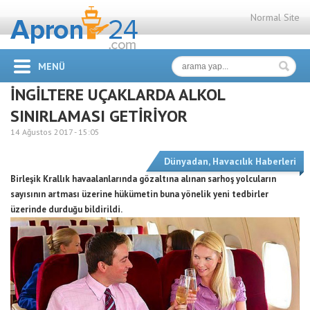
Normal Site
MENÜ
İNGİLTERE UÇAKLARDA ALKOL
SINIRLAMASI GETİRİYOR
14 Ağustos 2017 -
15:05
Dünyadan
,
Havacılık Haberleri
Birleşik Krallık havaalanlarında gözaltına alınan sarhoş yolcuların
sayısının artması üzerine hükümetin buna yönelik yeni tedbirler
üzerinde durduğu bildirildi.