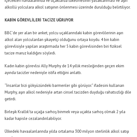
içecekleri havaalanında ve uçaklarda tüketmesinin yasaklanması ve aşırı
alkollü yolculara alkol satışının önlenmesi üzerinde durulduğu belirtiliyor.
KABİN GÖREVLİLERİ TACİZE UĞRUYOR
BBC’de yer alan bir anket, yolcu uçaklarındaki kabin görevlilerinin aşırı
alkol alan yolculardan şikayetçi olduğunu ortaya koydu. 4 bin kabin
görevlisiyle yapılan araştırmada her 5 kabin görevlisinden biri fiziksel
tacize maruz kaldığını söyledi.
Kadın kabin görevlisi Ally Murphy de 14 yıllık mesleğinden geçen ekim
ayında tacizler nedeniyle istifa ettiğini anlattı.
“İnsanlar bizi gökyüzündeki barmenler gibi görüyor.” ifadesini kullanan
Murphy, aşırı alkol nedeniyle artan cinsel tacizden duyduğu rahatsızlığı dile
getirdi.
Birleşik Krallık’ta uçağa sarhoş binmek veya uçakta sarhoş olmak 2 yıla
kadar hapisle cezalandırılabiliyor.
Ülkedeki havaalanlarında yılda ortalama 300 milyon sterlinlik alkol satışı