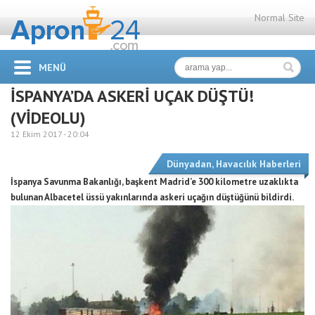
Normal Site
MENÜ
İSPANYA’DA ASKERİ UÇAK DÜŞTÜ!
(VİDEOLU)
12 Ekim 2017 -
20:04
Dünyadan
,
Havacılık Haberleri
İspanya Savunma Bakanlığı, başkent Madrid’e 300 kilometre uzaklıkta
bulunan Albacetel üssü yakınlarında askeri uçağın düştüğünü bildirdi.