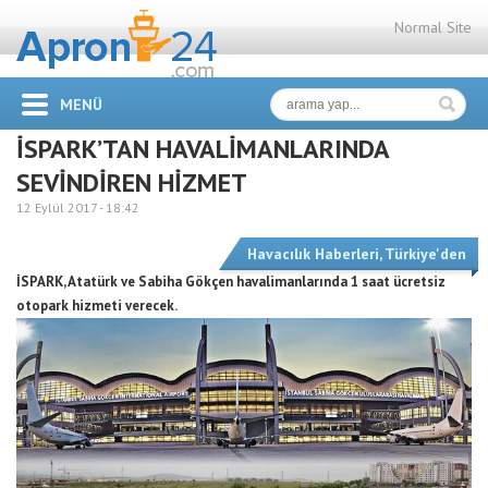
Normal Site
MENÜ
İSPARK’TAN HAVALİMANLARINDA
SEVİNDİREN HİZMET
12 Eylül 2017 -
18:42
Havacılık Haberleri
,
Türkiye'den
İSPARK, Atatürk ve Sabiha Gökçen havalimanlarında 1 saat ücretsiz
otopark hizmeti verecek.