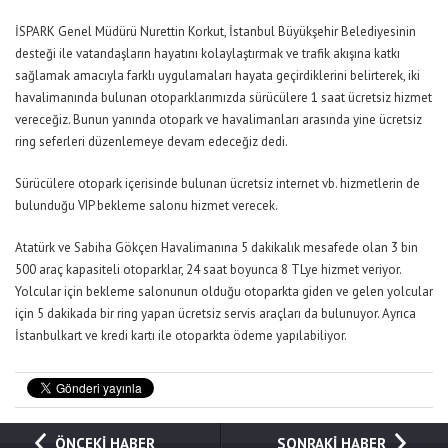
İSPARK Genel Müdürü Nurettin Korkut, İstanbul Büyükşehir Belediyesinin
desteği ile vatandaşların hayatını kolaylaştırmak ve trafik akışına katkı
sağlamak amacıyla farklı uygulamaları hayata geçirdiklerini belirterek, iki
havalimanında bulunan otoparklarımızda sürücülere 1 saat ücretsiz hizmet
vereceğiz. Bunun yanında otopark ve havalimanları arasında yine ücretsiz
ring seferleri düzenlemeye devam edeceğiz dedi.
Sürücülere otopark içerisinde bulunan ücretsiz internet vb. hizmetlerin de
bulunduğu VIP bekleme salonu hizmet verecek.
Atatürk ve Sabiha Gökçen Havalimanına 5 dakikalık mesafede olan 3 bin
500 araç kapasiteli otoparklar, 24 saat boyunca 8 TLye hizmet veriyor.
Yolcular için bekleme salonunun olduğu otoparkta giden ve gelen yolcular
için 5 dakikada bir ring yapan ücretsiz servis araçları da bulunuyor. Ayrıca
İstanbulkart ve kredi kartı ile otoparkta ödeme yapılabiliyor.
ÖNCEKİ HABER
SONRAKİ HABER