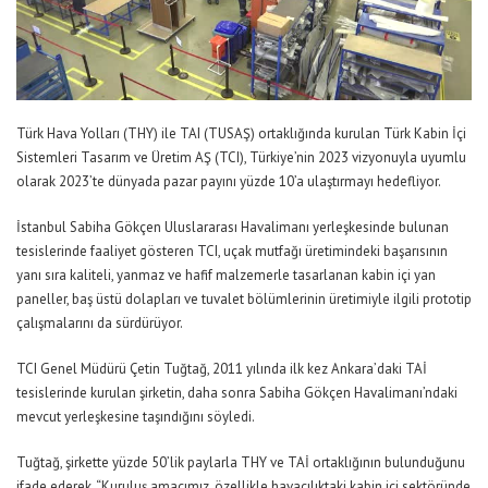
Türk Hava Yolları (THY) ile TAI (TUSAŞ) ortaklığında kurulan Türk Kabin İçi
Sistemleri Tasarım ve Üretim AŞ (TCI), Türkiye’nin 2023 vizyonuyla uyumlu
olarak 2023’te dünyada pazar payını yüzde 10’a ulaştırmayı hedefliyor.
İstanbul Sabiha Gökçen Uluslararası Havalimanı yerleşkesinde bulunan
tesislerinde faaliyet gösteren TCI, uçak mutfağı üretimindeki başarısının
yanı sıra kaliteli, yanmaz ve hafif malzemerle tasarlanan kabin içi yan
paneller, baş üstü dolapları ve tuvalet bölümlerinin üretimiyle ilgili prototip
çalışmalarını da sürdürüyor.
TCI Genel Müdürü Çetin Tuğtağ, 2011 yılında ilk kez Ankara’daki TAİ
tesislerinde kurulan şirketin, daha sonra Sabiha Gökçen Havalimanı’ndaki
mevcut yerleşkesine taşındığını söyledi.
Tuğtağ, şirkette yüzde 50’lik paylarla THY ve TAİ ortaklığının bulunduğunu
ifade ederek, “Kuruluş amacımız, özellikle havacılıktaki kabin içi sektöründe