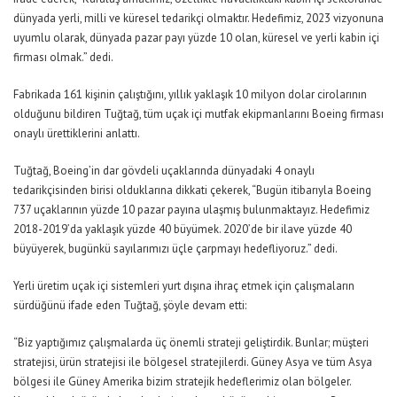
dünyada yerli, milli ve küresel tedarikçi olmaktır. Hedefimiz, 2023 vizyonuna
uyumlu olarak, dünyada pazar payı yüzde 10 olan, küresel ve yerli kabin içi
firması olmak.” dedi.
Fabrikada 161 kişinin çalıştığını, yıllık yaklaşık 10 milyon dolar cirolarının
olduğunu bildiren Tuğtağ, tüm uçak içi mutfak ekipmanlarını Boeing firması
onaylı ürettiklerini anlattı.
Tuğtağ, Boeing’in dar gövdeli uçaklarında dünyadaki 4 onaylı
tedarikçisinden birisi olduklarına dikkati çekerek, “Bugün itibarıyla Boeing
737 uçaklarının yüzde 10 pazar payına ulaşmış bulunmaktayız. Hedefimiz
2018-2019’da yaklaşık yüzde 40 büyümek. 2020’de bir ilave yüzde 40
büyüyerek, bugünkü sayılarımızı üçle çarpmayı hedefliyoruz.” dedi.
Yerli üretim uçak içi sistemleri yurt dışına ihraç etmek için çalışmaların
sürdüğünü ifade eden Tuğtağ, şöyle devam etti:
“Biz yaptığımız çalışmalarda üç önemli strateji geliştirdik. Bunlar; müşteri
stratejisi, ürün stratejisi ile bölgesel stratejilerdi. Güney Asya ve tüm Asya
bölgesi ile Güney Amerika bizim stratejik hedeflerimiz olan bölgeler.