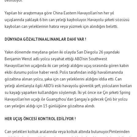
belirtiliyor.
Yapılan bir araştırmaya göre China Eastern Havayolları’nın her yıl
uçuşlarında yaklaşık 6 bin can yeleği kayboluyor. Havayolu şirketi sözcüsü
kaybolan can yeleklerinin hatıra veya yüzmek için alındığını belirtti.
DÜNYADA GÖZALTINA ALINANLAR DAHİ VAR !
Yakın dönemde meydana gelen iki olayda San Diegolu 26 yaşındaki
Benjamin Wenzl adlı yolcu seyahat ettiği ABD’nin Southwest
Havayolları’nın uçağında iki can yeleği aldığını uçuş sırasında gören kabin
ekibi durumu polise haber verdi. Polis tarafından indiği havalimanında
gözaltına alınan yolcu, şaka için can yeleklerini aldığını iddia etti. Can
yeleği alımlarıyla ilgili ABD’li eski havayolu güvenlik şefi, yolcuların bunları
su kayağı yaparken kullandığını söylemişti. İki yıl önce ise Çin şirketi Spring
Havayolları’nın uçağı ile Guangzhou’dan Şangay’a gidecek Çinli bir yolcu
can yeleğini aldığı için 15 günlüğüne gözaltına alındı.
HER UÇUŞ ÖNCESİ KONTROL EDİLİYOR !
Can yelekleri koltuk aralarında veya koltuk altında bulunuyor.Pimlerinden