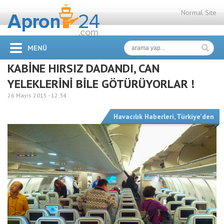
Normal Site
MENÜ
KABİNE HIRSIZ DADANDI, CAN
YELEKLERİNİ BİLE GÖTÜRÜYORLAR !
26 Mayıs 2015 -
12:34
Havacılık Haberleri
,
Türkiye'den