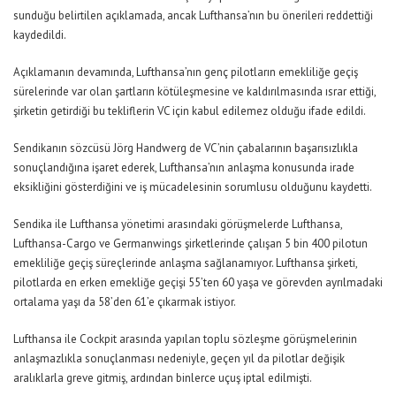
sunduğu belirtilen açıklamada, ancak Lufthansa’nın bu önerileri reddettiği
kaydedildi.
Açıklamanın devamında, Lufthansa’nın genç pilotların emekliliğe geçiş
sürelerinde var olan şartların kötüleşmesine ve kaldırılmasında ısrar ettiği,
şirketin getirdiği bu tekliflerin VC için kabul edilemez olduğu ifade edildi.
Sendikanın sözcüsü Jörg Handwerg de VC’nin çabalarının başarısızlıkla
sonuçlandığına işaret ederek, Lufthansa’nın anlaşma konusunda irade
eksikliğini gösterdiğini ve iş mücadelesinin sorumlusu olduğunu kaydetti.
Sendika ile Lufthansa yönetimi arasındaki görüşmelerde Lufthansa,
Lufthansa-Cargo ve Germanwings şirketlerinde çalışan 5 bin 400 pilotun
emekliliğe geçiş süreçlerinde anlaşma sağlanamıyor. Lufthansa şirketi,
pilotlarda en erken emekliğe geçişi 55’ten 60 yaşa ve görevden ayrılmadaki
ortalama yaşı da 58’den 61’e çıkarmak istiyor.
Lufthansa ile Cockpit arasında yapılan toplu sözleşme görüşmelerinin
anlaşmazlıkla sonuçlanması nedeniyle, geçen yıl da pilotlar değişik
aralıklarla greve gitmiş, ardından binlerce uçuş iptal edilmişti.