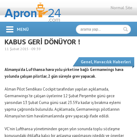
Normal Site
MENÜ
KABUS GERİ DÖNÜYOR !
11 Şubat 2015 -
09:39
Genel
,
Havacılık Haberleri
Almanya’da Lufthansa hava yolu şirketine bağlı Germanwings hava
yolunda çalışan pilotlar, 2 gün süreyle grev yapacak.
Alman Pilot Sendikası Cockpit tarafından yapılan açıklamada,
Germanwings’te çalışan üyelerine 12 Şubat Perşembe günü gece
yarısından 13 Şubat Cuma günü saat 23.59’a kadar iş bırakma eylemi
yapma çağrısında bulunuldu. Açıklamada, Germanwings pilotlarının
Almanya’nın tüm havalimanlarında grev yapacağı ifade edildi.
VC’nin Lufthansa yönetiminden geçen yılın sonunda toplu sözleşme
konusundaki ihtilafta kalıcı bir anlaşma yapılmasını istediği ve öneriler