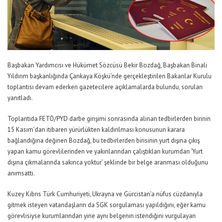
Başbakan Yardımcısı ve Hükümet Sözcüsü Bekir Bozdağ, Başbakan Binali
Yıldırım başkanlığında Çankaya Köşkü’nde gerçekleştirilen Bakanlar Kurulu
toplantısı devam ederken gazetecilere açıklamalarda bulundu, soruları
yanıtladı.
Toplantıda FETÖ/PYD darbe girişimi sonrasında alınan tedbirlerden birinin
15 Kasım’dan itibaren yürürlükten kaldırılması konusunun karara
bağlandığına değinen Bozdağ, bu tedbirlerden birisinin yurt dışına çıkış
yapan kamu görevlilerinden ve yakınlarından çalıştıkları kurumdan ‘Yurt
dışına çıkmalarında sakınca yoktur’ şeklinde bir belge aranması olduğunu
anımsattı.
Kuzey Kıbrıs Türk Cumhuriyeti, Ukrayna ve Gürcistan’a nüfus cüzdanıyla
gitmek isteyen vatandaşların da SGK sorgulaması yapıldığını, eğer kamu
görevlisiyse kurumlarından yine aynı belgenin istendiğini vurgulayan