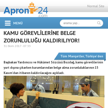
Normal Site
MENÜ
KAMU GÖREVLİLERİNE BELGE
ZORUNLULUĞU KALDIRILIYOR!
31 Ekim 2017 -
07:33
Tüm Manşetler
,
Türkiye'den
Başbakan Yardımcısı ve Hükümet Sözcüsü Bozdağ, kamu görevlilerinin
yurt dışına çıkarken kurumlarından belge alma zorunluluklarının 15
Kasım’dan itibaren kaldırılacağını açıkladı.