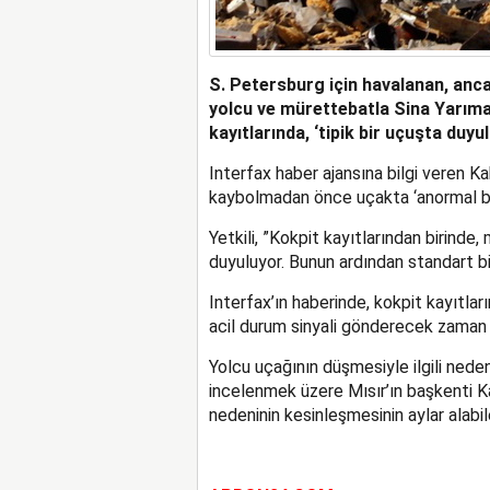
S. Petersburg için havalanan, anca
yolcu ve mürettebatla Sina Yarıma
kayıtlarında, ‘tipik bir uçuşta duy
Interfax haber ajansına bilgi veren Kah
kaybolmadan önce uçakta ‘anormal bir
Yetkili, ”Kokpit kayıtlarından birinde
duyuluyor. Bunun ardından standart b
Interfax’ın haberinde, kokpit kayıtlar
acil durum sinyali gönderecek zaman bu
Yolcu uçağının düşmesiyle ilgili neden
incelenmek üzere Mısır’ın başkenti K
nedeninin kesinleşmesinin aylar alabil