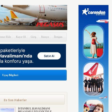
itene Ekle
Kayıt Ol
Giriş
Künye
İletişim
Uçuş Bilgileri
En Son Haberler
İSTANBUL HAVALİMANI
BELGESELİ İZLEYİCİYLE