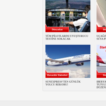
Dünyadan
Dü
TÜM PİLOTLARINI UYUŞTURUCU
UÇAĞI
TESTİNE SOKACAK
SUYA 
Havacılık Haberleri
Dü
SUNEXPRESS’TEN GÜNLÜK
IBERY
YOLCU REKORU!
TUTULM
DÜZEN