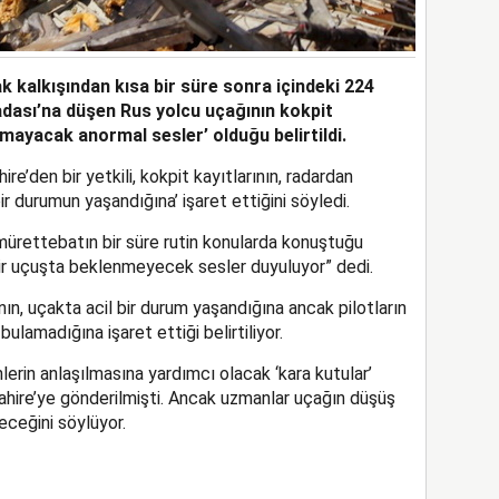
k kalkışından kısa bir süre sonra içindeki 224
dası’na düşen Rus yolcu uçağının kokpit
ulmayacak anormal sesler’ olduğu belirtildi.
ire’den bir yetkili, kokpit kayıtlarının, radardan
 durumun yaşandığına’ işaret ettiğini söyledi.
, mürettebatın bir süre rutin konularda konuştuğu
ir uçuşta beklenmeyecek sesler duyuluyor” dedi.
ının, uçakta acil bir durum yaşandığına ancak pilotların
lamadığına işaret ettiği belirtiliyor.
lerin anlaşılmasına yardımcı olacak ‘kara kutular’
ahire’ye gönderilmişti. Ancak uzmanlar uçağın düşüş
eceğini söylüyor.