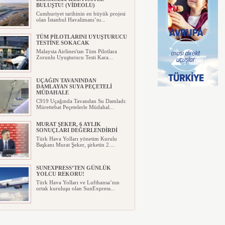
BULUŞTU! (VİDEOLU)
Cumhuriyet tarihinin en büyük projesi
olan İstanbul Havalimanı’nı...
TÜM PİLOTLARINI UYUŞTURUCU
TESTİNE SOKACAK
Malaysia Airlines'tan Tüm Pilotlara
Zorunlu Uyuşturucu Testi Kara...
UÇAĞIN TAVANINDAN
DAMLAYAN SUYA PEÇETELİ
MÜDAHALE
C919 Uçağında Tavandan Su Damladı:
Mürettebat Peçetelerle Müdahal...
MURAT ŞEKER, 6 AYLIK
SONUÇLARI DEĞERLENDİRDİ
Türk Hava Yolları yönetim Kurulu
Başkanı Murat Şeker, şirketin 2....
SUNEXPRESS’TEN GÜNLÜK
YOLCU REKORU!
Türk Hava Yolları ve Lufthansa’nın
ortak kuruluşu olan SunExpress...
IBERYA HAVAYOLLARI GÜNEŞ
TUTULMASI İÇİN ÖZEL UÇUŞ
DÜZENLİYOR