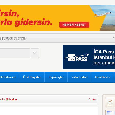
S
UŞTURUCU TESTİNE
DAMLAYAN SUYA PEÇETELİ
K SONUÇLARI
LÜK YOLCU REKORU!
GÜNEŞ TUTULMASI İÇİN
ık Haberleri
Özel Dosyalar
Röportajlar
Video Galeri
Foto Galeri
OR
 DÜŞTÜ
A ÇATLAK RİSKİ
ılık Haberleri
A-
A+
ORTAKLIĞINI 2033’E
A’NIN RUSYA’DA TANIM