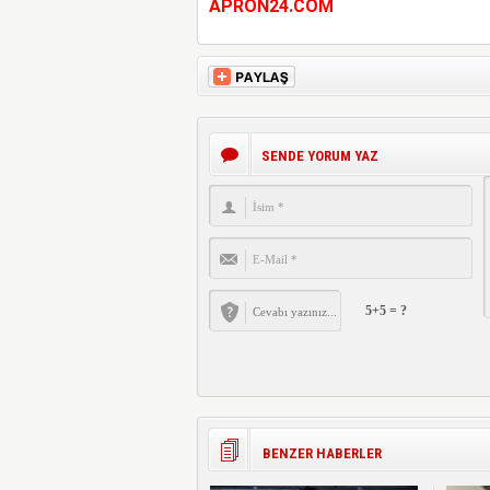
APRON24.COM
SENDE YORUM YAZ
5+5 = ?
BENZER HABERLER