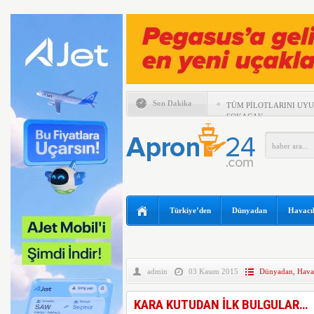
Son Dakika
TÜM PİLOTLARINI UY
SOKACAK
UÇAĞIN TAVANINDAN 
MÜDAHALE
MURAT ŞEKER, 6 AYLI
DEĞERLENDİRDİ
SUNEXPRESS’TEN GÜN
IBERYA HAVAYOLLARI 
Türkiye’den
Dünyadan
Havacıl
ÖZEL UÇUŞ DÜZENLİY
TEKSAS’TA ÖZEL UÇAK
BOEING 737 MAX’LARD
admin
03 Kasım 2015
Dünyadan
,
Havac
EMIRATES VE ARSENAL 
KADAR UZATTI
KARA KUTUDAN İLK BULGULAR…
ANKARA VE KAPADOKY
ATAĞI