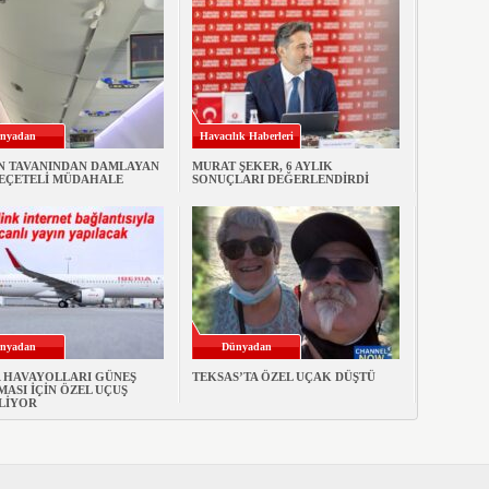
nyadan
Havacılık Haberleri
N TAVANINDAN DAMLAYAN
MURAT ŞEKER, 6 AYLIK
PEÇETELİ MÜDAHALE
SONUÇLARI DEĞERLENDİRDİ
nyadan
Dünyadan
A HAVAYOLLARI GÜNEŞ
TEKSAS’TA ÖZEL UÇAK DÜŞTÜ
ASI İÇİN ÖZEL UÇUŞ
LİYOR