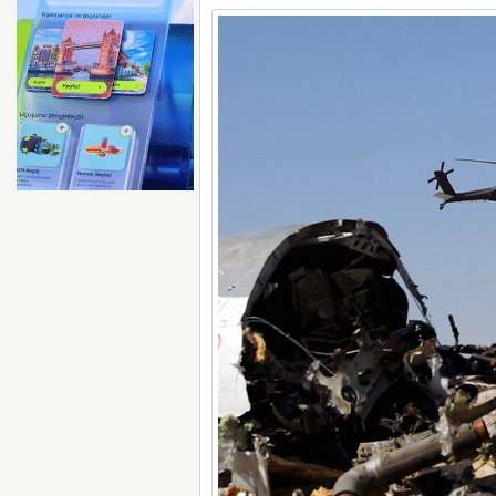
AYJET’E AİT EĞİTİM 