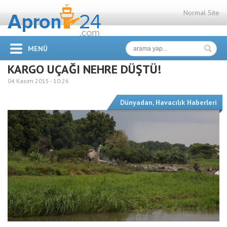
Normal Site
MENÜ
KARGO UÇAĞI NEHRE DÜŞTÜ!
04 Kasım 2015 -
10:26
Dünyadan
,
Havacılık Haberleri