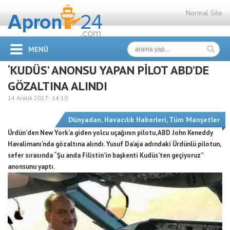
Normal Site
MENÜ
‘KUDÜS’ ANONSU YAPAN PİLOT ABD’DE
GÖZALTINA ALINDI
14 Aralık 2017 -
14:10
Dünyadan
,
Havacılık Haberleri
,
Tüm Manşetler
Ürdün’den New York’a giden yolcu uçağının pilotu, ABD John Keneddy
Havalimanı’nda gözaltına alındı. Yusuf Da’aja adındaki Ürdünlü pilotun,
sefer sırasında “Şu anda Filistin’in başkenti Kudüs’ten geçiyoruz”
anonsunu yaptı.