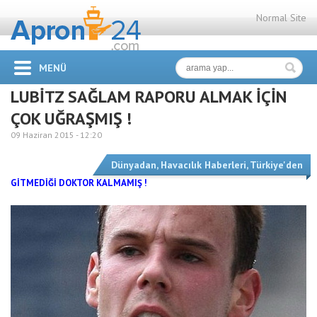
Normal Site
MENÜ
LUBİTZ SAĞLAM RAPORU ALMAK İÇİN
ÇOK UĞRAŞMIŞ !
09 Haziran 2015 -
12:20
Dünyadan
,
Havacılık Haberleri
,
Türkiye'den
GİTMEDİĞİ DOKTOR KALMAMIŞ !